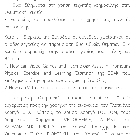
• Ηθικά διλήμματα στη χρήση τεχνητής νοημοσύνης στην
Ολυμπιακή Παιδεία
• Ευκαιρίες και προκλήσεις με τη χρήση της τεχνητής
νοημοσύνης
Κατά τη διάρκεια της Συνόδου οι σύνεδροι χωρίστηκαν σε
ομάδες εργασίας για παρουσίαση δύο ειδικών θεμάτων. Ο κ.
Κληρίδης συμμετείχε στην ομάδα εργασίας που επέλεξε ως
θέματα:
1. How can Video Games and Technology Assist in Promoting
Physical Exercise and Learning (Εισήγηση της ΕΟΑΚ που
επιλέγηκε από την ομάδα εργασίας ως πρώτο θέμα)
2. How can Virtual Sports be used as a Tool for Inclusiveness
Η Κυπριακή Ολυμπιακή Επιτροπή απευθύνει θερμές
ευχαριστίες προς την χορηγική της οικογένεια, τον Πλατινένιο
Χορηγό ΟΠΑΠ Κύπρου, το Χρυσό Χορηγό LOGICOM, τους
Ασημένιους Χορηγούς MEDOCHEMIE, ALLIANZ και
ΧΑΡΑΛΑΜΠΙΔΗΣ ΚΡΙΣΤΗΣ, τον Χορηγό Παροχής Ιατρικών
Υπηρεσιών Όμιλο ΒΙΟΙΑΤΡΙΚΗ, τον Χορηγό Επικοινωνίας