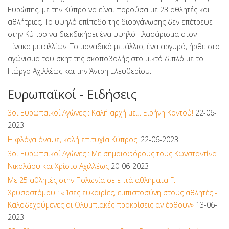
Ευρώπης, με την Κύπρο να είναι παρούσα με 23 αθλητές και
αθλήτριες. Το υψηλό επίπεδο της διοργάνωσης δεν επέτρεψε
στην Κύπρο να διεκδικήσει ένα υψηλό πλασάρισμα στον
πίνακα μεταλλίων. Το μοναδικό μετάλλιο, ένα αργυρό, ήρθε στο
αγώνισμα του σκητ της σκοποβολής στο μικτό διπλό με το
Γιώργο Αχιλλέως και την Άντρη Ελευθερίου.
Ευρωπαϊκοί - Ειδήσεις
3οι Ευρωπαϊκοί Αγώνες : Καλή αρχή με… Ειρήνη Κοντού!
22-06-
2023
Η φλόγα άναψε, καλή επιτυχία Κύπρος!
22-06-2023
3οι Ευρωπαϊκοί Αγώνες : Με σημαιοφόρους τους Κωνσταντίνα
Νικολάου και Χρίστο Αχιλλέως
20-06-2023
Με 25 αθλητές στην Πολωνία σε επτά αθλήματα Γ.
Χρυσοστόμου : « Ίσες ευκαιρίες, εμπιστοσύνη στους αθλητές -
Καλοδεχούμενες οι Ολυμπιακές προκρίσεις αν έρθουν»
13-06-
2023