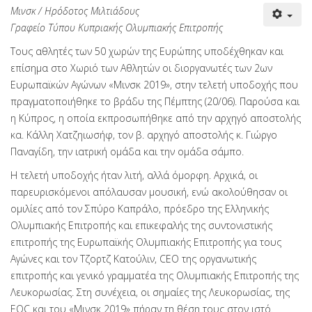
Μινσκ / Ηρόδοτος Μιλτιάδους
Γραφείο Τύπου Κυπριακής Ολυμπιακής Επιτροπής
Τους αθλητές των 50 χωρών της Ευρώπης υποδέχθηκαν και
επίσημα στο Χωριό των Αθλητών οι διοργανωτές των 2ων
Ευρωπαϊκών Αγώνων «Μινσκ 2019», στην τελετή υποδοχής που
πραγματοποιήθηκε το βράδυ της Πέμπτης (20/06). Παρούσα και
η Κύπρος, η οποία εκπροσωπήθηκε από την αρχηγό αποστολής
κα. Κάλλη Χατζηιωσήφ, τον β. αρχηγό αποστολής κ. Γιώργο
Παναγίδη, την ιατρική ομάδα και την ομάδα σάμπο.
Η τελετή υποδοχής ήταν λιτή, αλλά όμορφη. Αρχικά, οι
παρευρισκόμενοι απόλαυσαν μουσική, ενώ ακολούθησαν οι
ομιλίες από τον Σπύρο Καπράλο, πρόεδρο της Ελληνικής
Ολυμπιακής Επιτροπής και επικεφαλής της συντονιστικής
επιτροπής της Ευρωπαϊκής Ολυμπιακής Επιτροπής για τους
Αγώνες και τον Τζορτζ Κατούλιν, CEO της οργανωτικής
επιτροπής και γενικό γραμματέα της Ολυμπιακής Επιτροπής της
Λευκορωσίας. Στη συνέχεια, οι σημαίες της Λευκορωσίας, της
EOC και του «Μινσκ 2019» πήραν τη θέση τους στον ιστό.