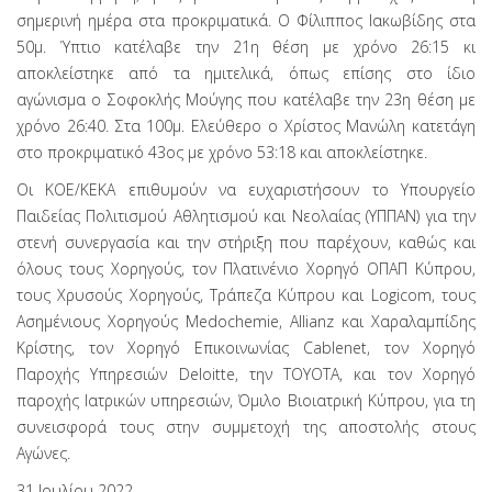
σημερινή ημέρα στα προκριματικά. Ο Φίλιππος Ιακωβίδης στα
50μ. Ύπτιο κατέλαβε την 21η θέση με χρόνο 26:15 κι
αποκλείστηκε από τα ημιτελικά, όπως επίσης στο ίδιο
αγώνισμα ο Σοφοκλής Μούγης που κατέλαβε την 23η θέση με
χρόνο 26:40. Στα 100μ. Ελεύθερο ο Χρίστος Μανώλη κατετάγη
στο προκριματικό 43ος με χρόνο 53:18 και αποκλείστηκε.
Οι ΚΟΕ/ΚΕΚΑ επιθυμούν να ευχαριστήσουν το Υπουργείο
Παιδείας Πολιτισμού Αθλητισμού και Νεολαίας (ΥΠΠΑΝ) για την
στενή συνεργασία και την στήριξη που παρέχουν, καθώς και
όλους τους Χορηγούς, τον Πλατινένιο Χορηγό ΟΠΑΠ Κύπρου,
τους Χρυσούς Χορηγούς, Τράπεζα Κύπρου και Logicom, τους
Ασημένιους Χορηγούς Medochemie, Allianz και Χαραλαμπίδης
Κρίστης, τον Χορηγό Επικοινωνίας Cablenet, τον Χορηγό
Παροχής Υπηρεσιών Deloitte, την TOYOTA, και τον Χορηγό
παροχής Ιατρικών υπηρεσιών, Όμιλο Βιοιατρική Κύπρου, για τη
συνεισφορά τους στην συμμετοχή της αποστολής στους
Αγώνες.
31 Ιουλίου 2022