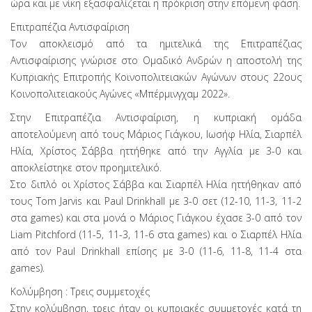
ώρα και με νίκη εξασφαλίζεται η πρόκριση στην επόμενη φάση.
Επιτραπέζια Αντισφαίριση
Τον αποκλεισμό από τα ημιτελικά της Επιτραπέζιας
Αντισφαίρισης γνώρισε στο Ομαδικό Ανδρών η αποστολή της
Κυπριακής Επιτροπής Κοινοπολιτειακών Αγώνων στους 22ους
Κοινοπολιτειακούς Αγώνες «Μπέρμινγχαμ 2022».
Στην Επιτραπέζια Αντισφαίριση, η κυπριακή ομάδα
αποτελούμενη από τους Μάριος Γιάγκου, Ιωσήφ Ηλία, Σιαρπέλ
Ηλία, Χρίστος Σάββα ηττήθηκε από την Αγγλία με 3-0 και
αποκλείστηκε στον προημιτελικό.
Στο διπλό οι Χρίστος Σάββα και Σιαρπέλ Ηλία ηττήθηκαν από
τους Tom Jarvis και Paul Drinkhall με 3-0 σετ (12-10, 11-3, 11-2
στα games) και στα μονά ο Μάριος Γιάγκου έχασε 3-0 από τον
Liam Pitchford (11-5, 11-3, 11-6 στα games) και ο Σιαρπέλ Ηλία
από τον Paul Drinkhall επίσης με 3-0 (11-6, 11-8, 11-4 στα
games).
Κολύμβηση : Τρεις συμμετοχές
Στην κολύμβηση, τρεις ήταν οι κυπριακές συμμετοχές κατά τη