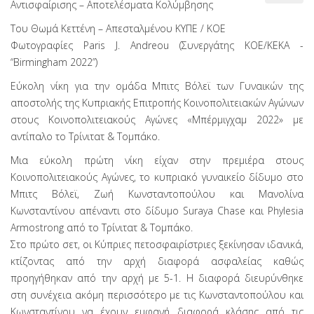
Αντισφαίρισης – Αποτελέσματα Κολύμβησης
Του Θωμά Κεττένη – Απεσταλμένου ΚΥΠΕ / ΚΟΕ
Φωτογραφίες Paris J. Andreou (Συνεργάτης KOE/ΚΕΚΑ -
“Birmingham 2022”)
Εύκολη νίκη για την ομάδα Μπιτς Βόλεϊ των Γυναικών της
αποστολής της Κυπριακής Επιτροπής Κοινοπολιτειακών Αγώνων
στους Κοινοπολιτειακούς Αγώνες «Μπέρμιγχαμ 2022» με
αντίπαλο το Τρίνιτατ & Τομπάκο.
Μια εύκολη πρώτη νίκη είχαν στην πρεμιέρα στους
Κοινοπολιτειακούς Αγώνες, το κυπριακό γυναικείο δίδυμο στο
Μπιτς Βόλεϊ, Ζωή Κωνσταντοπούλου και Μανολίνα
Κωνσταντίνου απέναντι στο δίδυμο Suraya Chase και Phylesia
Armostrong από το Τρίνιτατ & Τομπάκο.
Στο πρώτο σετ, οι Κύπριες πετοσφαιρίστριες ξεκίνησαν ιδανικά,
κτίζοντας από την αρχή διαφορά ασφαλείας καθώς
προηγήθηκαν από την αρχή με 5-1. Η διαφορά διευρύνθηκε
στη συνέχεια ακόμη περισσότερο με τις Κωνσταντοπούλου και
Κωνσταντίνου να έχουν εμφανή διαφορά κλάσης από τις