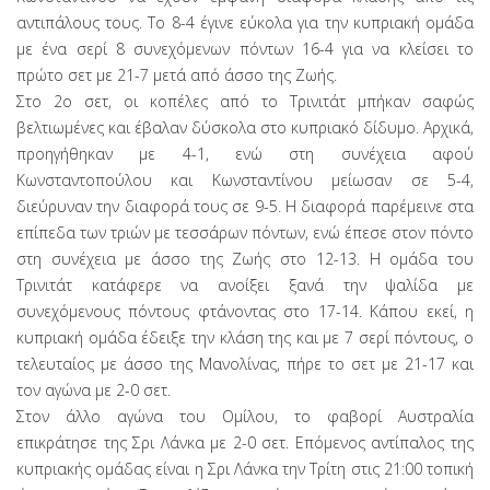
αντιπάλους τους. Το 8-4 έγινε εύκολα για την κυπριακή ομάδα
με ένα σερί 8 συνεχόμενων πόντων 16-4 για να κλείσει το
πρώτο σετ με 21-7 μετά από άσσο της Ζωής.
Στο 2ο σετ, οι κοπέλες από το Τρινιτάτ μπήκαν σαφώς
βελτιωμένες και έβαλαν δύσκολα στο κυπριακό δίδυμο. Αρχικά,
προηγήθηκαν με 4-1, ενώ στη συνέχεια αφού
Κωνσταντοπούλου και Κωνσταντίνου μείωσαν σε 5-4,
διεύρυναν την διαφορά τους σε 9-5. Η διαφορά παρέμεινε στα
επίπεδα των τριών με τεσσάρων πόντων, ενώ έπεσε στον πόντο
στη συνέχεια με άσσο της Ζωής στο 12-13. Η ομάδα του
Τρινιτάτ κατάφερε να ανοίξει ξανά την ψαλίδα με
συνεχόμενους πόντους φτάνοντας στο 17-14. Κάπου εκεί, η
κυπριακή ομάδα έδειξε την κλάση της και με 7 σερί πόντους, ο
τελευταίος με άσσο της Μανολίνας, πήρε το σετ με 21-17 και
τον αγώνα με 2-0 σετ.
Στον άλλο αγώνα του Ομίλου, το φαβορί Αυστραλία
επικράτησε της Σρι Λάνκα με 2-0 σετ. Επόμενος αντίπαλος της
κυπριακής ομάδας είναι η Σρι Λάνκα την Τρίτη στις 21:00 τοπική