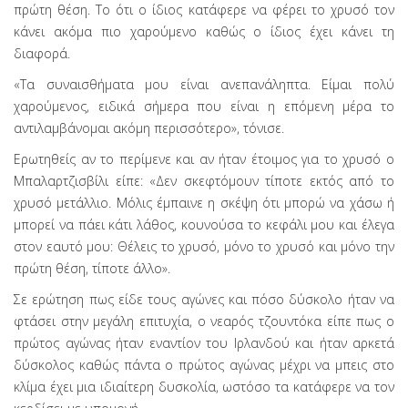
πρώτη θέση. Το ότι ο ίδιος κατάφερε να φέρει το χρυσό τον
κάνει ακόμα πιο χαρούμενο καθώς ο ίδιος έχει κάνει τη
διαφορά.
«Τα συναισθήματα μου είναι ανεπανάληπτα. Είμαι πολύ
χαρούμενος, ειδικά σήμερα που είναι η επόμενη μέρα το
αντιλαμβάνομαι ακόμη περισσότερο», τόνισε.
Ερωτηθείς αν το περίμενε και αν ήταν έτοιμος για το χρυσό ο
Μπαλαρτζισβίλι είπε: «Δεν σκεφτόμουν τίποτε εκτός από το
χρυσό μετάλλιο. Μόλις έμπαινε η σκέψη ότι μπορώ να χάσω ή
μπορεί να πάει κάτι λάθος, κουνούσα το κεφάλι μου και έλεγα
στον εαυτό μου: Θέλεις το χρυσό, μόνο το χρυσό και μόνο την
πρώτη θέση, τίποτε άλλο».
Σε ερώτηση πως είδε τους αγώνες και πόσο δύσκολο ήταν να
φτάσει στην μεγάλη επιτυχία, ο νεαρός τζουντόκα είπε πως ο
πρώτος αγώνας ήταν εναντίον του Ιρλανδού και ήταν αρκετά
δύσκολος καθώς πάντα ο πρώτος αγώνας μέχρι να μπεις στο
κλίμα έχει μια ιδιαίτερη δυσκολία, ωστόσο τα κατάφερε να τον