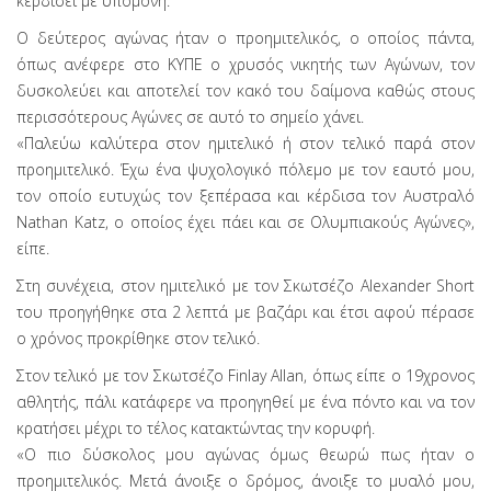
κερδίσει με υπομονή.
Ο δεύτερος αγώνας ήταν ο προημιτελικός, ο οποίος πάντα,
όπως ανέφερε στο ΚΥΠΕ ο χρυσός νικητής των Αγώνων, τον
δυσκολεύει και αποτελεί τον κακό του δαίμονα καθώς στους
περισσότερους Αγώνες σε αυτό το σημείο χάνει.
«Παλεύω καλύτερα στον ημιτελικό ή στον τελικό παρά στον
προημιτελικό. Έχω ένα ψυχολογικό πόλεμο με τον εαυτό μου,
τον οποίο ευτυχώς τον ξεπέρασα και κέρδισα τον Αυστραλό
Nathan Katz, ο οποίος έχει πάει και σε Ολυμπιακούς Αγώνες»,
είπε.
Στη συνέχεια, στον ημιτελικό με τον Σκωτσέζο Alexander Short
του προηγήθηκε στα 2 λεπτά με βαζάρι και έτσι αφού πέρασε
ο χρόνος προκρίθηκε στον τελικό.
Στον τελικό με τον Σκωτσέζο Finlay Allan, όπως είπε ο 19χρονος
αθλητής, πάλι κατάφερε να προηγηθεί με ένα πόντο και να τον
κρατήσει μέχρι το τέλος κατακτώντας την κορυφή.
«Ο πιο δύσκολος μου αγώνας όμως θεωρώ πως ήταν ο
προημιτελικός. Μετά άνοιξε ο δρόμος, άνοιξε το μυαλό μου,