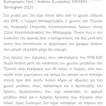
Φωτογραφίες Paris J. Andreou (Συνεργάτης KOE/ΚΕΚΑ -
“Birmingham 2022”)
Στο μυαλό μου δεν είχα τίποτε άλλο από το χρυσό, δήλωσε
στο ΚΥΠΕ, ο Γιώργος Μπαλαρτζισβίλι, ο χρυσός στο Τζούντο
της Κυπριακής Επιτροπής Κοινοπολιτειακών Αγώνων στους
22ους Κοινοπολιτειακούς του Μπέρμιγχαμ. Τόνισε πως ο πιο
δύσκολος του αγώνας ήταν ο προημιτελικός, και πως μετά από
αυτόν που αποτελούσε το ψυχολογικό του φράγμα, πίστευε
πως μπορεί να φτάσει μέχρι την κορυφή.
Στις πρώτες του δηλώσεις στον απεσταλμένο του ΚΥΠΕ-ΚΟΕ
Θωμά Κεττένη μετά την κατάκτηση του χρυσού μεταλλίου στο
Τζούντο στην Κατηγορία των 66 κιλών, ο Γιώργος είπε πως
νιώθει πολύ χαρούμενος και ακόμα δεν μπορεί να το πιστέψει
επειδή πριν από αυτόν πολλοί πήγαν με αξιώσεις για ένα
χρυσό μετάλλιο, όπως παλαιότερα και ο προπονητής του
Χρίστος Χριστοδούλου που είχε κατακτήσει το αργυρό
μετάλλιο αλλά και ο Ανδρέας Κρασσάς που πέρασαν στον
τελικό, όμως δυστυχώς δεν είχαν καταφέρει να πάρουν την