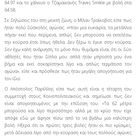
64.97 και το χάλκινο ο Τζαμαϊκανός Traves Smikle με βολή στα
64.58.
Σε δηλώσεις του στη μεικτή ζώνη, ο Μίλαν Τραΐκοβιτς είπε πως
ήταν πολύ δύσκολος αγώνας. «Ηταν μια ευκαιρία, τα μετάλλια
πήγαν εκεί που περίμενα, απλώς δεν μπορούσα να εκτελέσω
την κούρσα έτσι όπως ήθελα. Δεν ξέρω τι έγινε στην κούρσα,
δεν έχω καλή ανάμνηση, το μόνο που θυμάμαι είναι ότι οι δύο
αθλητές που ήταν δίπλα μου απλά ήταν μπροστά μου ένα
βήμα και εκεί σοκαρίστηκα λίγο και απλώς τερμάτισα τον
αγώνα», είπε και πρόσθεσε πως ήταν μεγάλη απογοήτευση για
τον ίδιο.
Ο Απόστολος Παρέλλης είπε πως αυτή είναι η τέταρτη του
συμμετοχή στους Κοινοπολιτειακούς και σημείωσε πως δεν
είναι απογοητευμένος με την επίδοση του. «Τα 62 μέτρα
μπορούσα και λίγο περισσότερο αλλά με το κρύο που είχε
απόψε εδώ με άφησε πίσω από το να βγάλω μια καλύτερη
βολή. Ηξερα ότι οι πρώτες τρεις βολές ήταν οι πιο κρίσιμες,
μετά άδειασα λίγο από την κούραση και τους πολλούς αγώνες