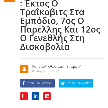
: Έκτος Ο
Τραΐκοβιτς Στα
Εμπόδιο, 7ος Ο
Παρέλλης Και 12ος
Ο Γενεθλής Στη
Δισκοβολία
Κυπριακή Ολυμπιακή Επιτροπή
05 Αυγούστου 2022
Share On Facebook
Share On Twitter