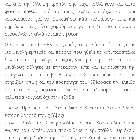
και από την έλλειψη προπόνησης, είχα πολλά κενά και αυτό
φάνηκε καθώς μετά τις τρεις βολές αδειάζω και είμαι
κουρασμένος για να διεκδικήσω κάτι καλύτερος», είπε και
σημείωσε πως είναι χαρούμενος για την 4η του παρουσία
στους Αγώνες αλλά και από τη θέση.
Ο Χριστόφορος Γενεθλή στις δικές του δηλώσεις είπε πως ήταν
μια μεγάλη εμπειρία και παρόλο που ήθελε το κάτι παραπάνω
δεν τα κατάφερε. «Λίγο το άγχος, λίγο η πίεση να βλέπεις τόσο
μεγάλους αθλητές με επηρέασαν», είπε και ευχαρίστησε την
οικογένεια του που βρέθηκαν στο Στάδιο σήμερα και τον
στήριξαν, όπως και τον προπονητή του. Εξέφρασε την ελπίδα
σε επόμενους μεγάλους αγώνες να πλασαριστεί κάπου
καλύτερα και γιατί όχι στην εξάδα
Πρωινά Προκριματικά : Στο τελικό η Κυριάκου (Σφυροβολία),
εκτός η Χαραλάμπους (Ύψος)
Στον τελικό της Σφαιροβολίας στους Κοινοπολιτειακούς
Αγώνες του Μπέρμιγχαμ προκρίθηκε η Χρυστάλλα Κυριάκου.
Στην πρωινή δράση της Πέμπτης των Κυπρίων αθλητών της