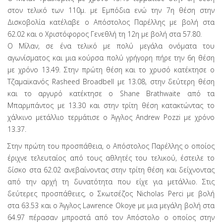
στον τελικό των 110μ. με Εμπόδια ενώ την 7η θέση στην
Δισκοβολία κατέλαβε ο Απόστολος Παρέλλης με βολή στα
62.02 και ο Χριστόφορος Γενεθλή τη 12η με βολή στα 57.80.
Ο Μίλαν, σε ένα τελικό με πολύ μεγάλα ονόματα του
αγωνίσματος και μια κούρσα πολύ γρήγορη πήρε την 6η θέση
με χρόνο 13.49. Στην πρώτη θέση και το χρυσό κατέκτησε ο
Τζαμαϊκανός Rasheed Broadbell με 13.08, στην δεύτερη θέση
και το αργυρό κατέκτησε ο Shane Brathwaite από τα
Μπαρμπάντος με 13.30 και στην τρίτη θέση κατακτώντας το
χάλκινο μετάλλιο τερμάτισε ο Άγγλος Andrew Pozzi με χρόνο
13.37.
Στην πρώτη του προσπάθεια, ο Απόστολος Παρέλλης ο οποίος
έριχνε τελευταίος από τους αθλητές του τελικού, έστειλε το
δίσκο στα 62.02 ανεβαίνοντας στην τρίτη θέση και δείχνοντας
από την αρχή τη δυνατότητα που είχε για μετάλλιο. Στις
δεύτερες προσπάθειες, ο Σκωτσέζος Nicholas Perci με βολή
στα 63.53 και ο Άγγλος Lawrence Okoye με μια μεγάλη βολή στα
64.97 πέρασαν μπροστά από τον Απόστολο ο οποίος στην