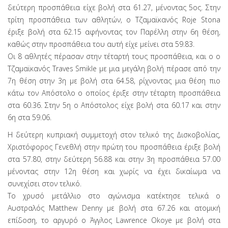
δεύτερη προσπάθεια είχε βολή στα 61.27, μένοντας 5ος. Στην
τρίτη προσπάθεια των αθλητών, ο Τζαμαϊκανός Roje Stona
έριξε βολή στα 62.15 αφήνοντας τον Παρέλλη στην 6η θέση,
καθώς στην προσπάθεια του αυτή είχε μείνει στα 59.83.
Οι 8 αθλητές πέρασαν στην τέταρτή τους προσπάθεια, και ο ο
Τζαμαϊκανός Traves Smikle με μια μεγάλη βολή πέρασε από την
7η θέση στην 3η με βολή στα 64.58, ρίχνοντας μια θέση πιο
κάτω τον Απόστολο ο οποίος έριξε στην τέταρτη προσπάθεια
στα 60.36. Στην 5η ο Απόστολος είχε βολή στα 60.17 και στην
6η στα 59.06.
Η δεύτερη κυπριακή συμμετοχή στον τελικό της Δισκοβολίας,
Χριστόφορος Γενεθλή στην πρώτη του προσπάθεια έριξε βολή
στα 57.80, στην δεύτερη 56.88 και στην 3η προσπάθεια 57.00
μένοντας στην 12η θέση και χωρίς να έχει δικαίωμα να
συνεχίσει στον τελικό.
Το χρυσό μετάλλιο στο αγώνισμα κατέκτησε τελικά ο
Αυστραλός Matthew Denny με βολή στα 67.26 και ατομική
επίδοση, το αργυρό ο Άγγλος Lawrence Okoye με βολή στα