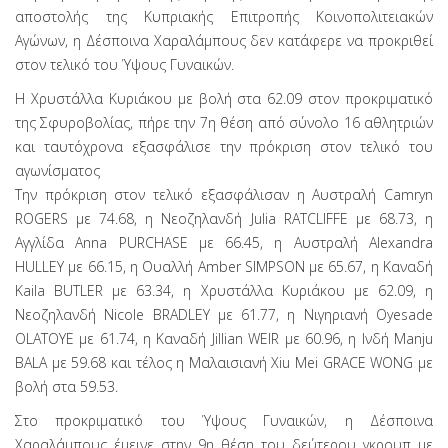
αποστολής της Κυπριακής Επιτροπής Κοινοπολιτειακών
Αγώνων, η Δέσποινα Χαραλάμπους δεν κατάφερε να προκριθεί
στον τελικό του Ύψους Γυναικών.
Η Χρυστάλλα Κυριάκου με βολή στα 62.09 στον προκριματικό
της Σφυροβολίας, πήρε την 7η θέση από σύνολο 16 αθλητριών
και ταυτόχρονα εξασφάλισε την πρόκριση στον τελικό του
αγωνίσματος
Την πρόκριση στον τελικό εξασφάλισαν η Αυστραλή Camryn
ROGERS με 74.68, η Νεοζηλανδή Julia RATCLIFFE με 68.73, η
Αγγλίδα Anna PURCHASE με 66.45, η Αυστραλή Alexandra
HULLEY με 66.15, η Ουαλλή Amber SIMPSON με 65.67, η Καναδή
Κaila BUTLER με 63.34, η Χρυστάλλα Κυριάκου με 62.09, η
Νεοζηλανδή Nicole BRADLEY με 61.77, η Νιγηριανή Oyesade
OLATOYE με 61.74, η Καναδή Jillian WEIR με 60.96, η Ινδή Manju
BALA με 59.68 και τέλος η Μαλαισιανή Xiu Mei GRACE WONG με
βολή στα 59.53.
Στο προκριματικό του Ύψους Γυναικών, η Δέσποινα
Χαραλάμπους έμεινε στην 9η θέση του δεύτερου γκρουπ με