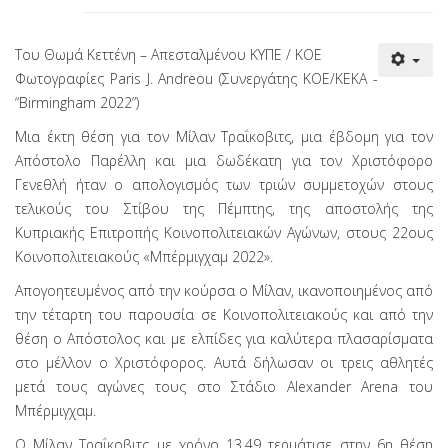
Του Θωμά Κεττένη – Απεσταλμένου ΚΥΠΕ / ΚΟΕ
Φωτογραφίες Paris J. Andreou (Συνεργάτης KOE/ΚΕΚΑ -
“Birmingham 2022”)
Μια έκτη θέση για τον Μίλαν Τραΐκοβιτς, μια έβδομη για τον
Απόστολο Παρέλλη και μια δωδέκατη για τον Χριστόφορο
Γενεθλή ήταν ο απολογισμός των τριών συμμετοχών στους
τελικούς του Στίβου της Πέμπτης, της αποστολής της
Κυπριακής Επιτροπής Κοινοπολιτειακών Αγώνων, στους 22ους
Κοινοπολιτειακούς «Μπέρμιγχαμ 2022».
Απογοητευμένος από την κούρσα ο Μίλαν, ικανοποιημένος από
την τέταρτη του παρουσία σε Κοινοπολιτειακούς και από την
θέση ο Απόστολος και με ελπίδες για καλύτερα πλασαρίσματα
στο μέλλον ο Χριστόφορος. Αυτά δήλωσαν οι τρεις αθλητές
μετά τους αγώνες τους στο Στάδιο Alexander Arena του
Μπέρμιγχαμ.
Ο Μίλαν Τραΐκοβιτς με χρόνο 13.49 τερμάτισε στην 6η θέση