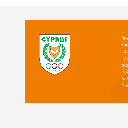
Αρχ
Χρή
Ειδ
Προ
Δια
Πολ
Δε
Πολ