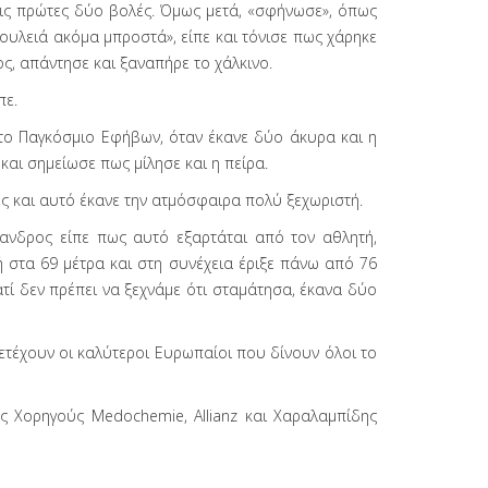
τις πρώτες δύο βολές. Όμως μετά, «σφήνωσε», όπως
ουλειά ακόμα μπροστά», είπε και τόνισε πως χάρηκε
ος, απάντησε και ξαναπήρε το χάλκινο.
πε.
το Παγκόσμιο Εφήβων, όταν έκανε δύο άκυρα και η
ε και σημείωσε πως μίλησε και η πείρα.
ές και αυτό έκανε την ατμόσφαιρα πολύ ξεχωριστή.
έξανδρος είπε πως αυτό εξαρτάται από τον αθλητή,
ή στα 69 μέτρα και στη συνέχεια έριξε πάνω από 76
ατί δεν πρέπει να ξεχνάμε ότι σταμάτησα, έκανα δύο
ετέχουν οι καλύτεροι Ευρωπαίοι που δίνουν όλοι το
 Χορηγούς Medochemie, Allianz και Χαραλαμπίδης