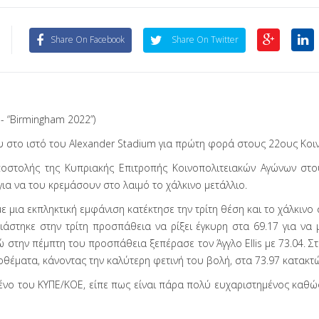
Share On Facebook
Share On Twitter
- “Birmingham 2022”)
 στο ιστό του Alexander Stadium για πρώτη φορά στους 22ους Κοι
ποστολής της Κυπριακής Επιτροπής Κοινοπολιτειακών Αγώνων στο
ια να του κρεμάσουν στο λαιμό το χάλκινο μετάλλιο.
με μια εκπληκτική εμφάνιση κατέκτησε την τρίτη θέση και το χάλκιν
άστηκε στην τρίτη προσπάθεια να ρίξει έγκυρη στα 69.17 για να 
ώ στην πέμπτη του προσπάθεια ξεπέρασε τον Άγγλο Ellis με 73.04. Σ
οθέματα, κάνοντας την καλύτερη φετινή του βολή, στα 73.97 κατακτώ
ένο του ΚΥΠΕ/ΚΟΕ, είπε πως είναι πάρα πολύ ευχαριστημένος καθώς