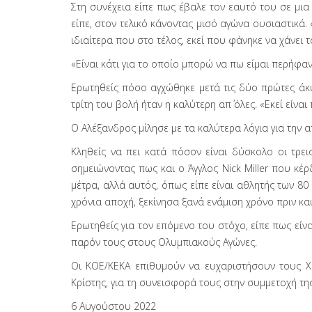
Στη συνέχεια είπε πως έβαλε τον εαυτό του σε μι
είπε, στον τελικό κάνοντας μισό αγώνα ουσιαστικά
ιδιαίτερα που στο τέλος, εκεί που φάνηκε να χάνει 
«Είναι κάτι για το οποίο μπορώ να πω είμαι περήφανο
Ερωτηθείς πόσο αγχώθηκε μετά τις δύο πρώτες άκ
τρίτη του βολή ήταν η καλύτερη απ΄ όλες. «Εκεί είναι
Ο Αλέξανδρος μίλησε με τα καλύτερα λόγια για την 
Κληθείς να πει κατά πόσον είναι δύσκολο οι τρει
σημειώνοντας πως και ο Άγγλος Nick Miller που κέ
μέτρα, αλλά αυτός, όπως είπε είναι αθλητής των 80
χρόνια αποχή, ξεκίνησα ξανά ενάμιση χρόνο πριν κα
Ερωτηθείς για τον επόμενο του στόχο, είπε πως εί
παρόν τους στους Ολυμπιακούς Αγώνες.
Οι ΚΟΕ/ΚΕΚΑ επιθυμούν να ευχαριστήσουν τους Χ
Κρίστης, για τη συνεισφορά τους στην συμμετοχή τ
6 Αυγούστου 2022