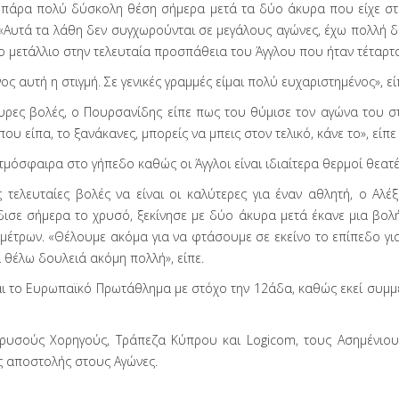
α πάρα πολύ δύσκολη θέση σήμερα μετά τα δύο άκυρα που είχε σ
. «Αυτά τα λάθη δεν συγχωρούνται σε μεγάλους αγώνες, έχω πολλή δ
το μετάλλιο στην τελευταία προσπάθεια του Άγγλου που ήταν τέταρτ
ς αυτή η στιγμή. Σε γενικές γραμμές είμαι πολύ ευχαριστημένος», εί
υρες βολές, ο Πουρσανίδης είπε πως του θύμισε τον αγώνα του σ
 που είπα, το ξανάκανες, μπορείς να μπεις στον τελικό, κάνε το», είπ
ατμόσφαιρα στο γήπεδο καθώς οι Άγγλοι είναι ιδιαίτερα θερμοί θεατ
ς τελευταίες βολές να είναι οι καλύτερες για έναν αθλητή, ο Αλ
ρδισε σήμερα το χρυσό, ξεκίνησε με δύο άκυρα μετά έκανε μια βολ
 μέτρων. «Θέλουμε ακόμα για να φτάσουμε σε εκείνο το επίπεδο γι
ι θέλω δουλειά ακόμη πολλή», είπε.
ναι το Ευρωπαϊκό Πρωτάθλημα με στόχο την 12άδα, καθώς εκεί συμμ
ρυσούς Χορηγούς, Τράπεζα Κύπρου και Logicom, τους Ασημένιους
ης αποστολής στους Αγώνες.