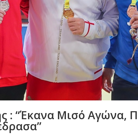
ς : “Έκανα Μισό Αγώνα, 
έδρασα”