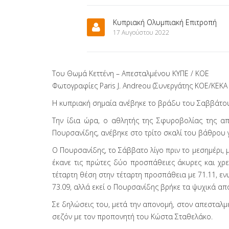
Κυπριακή Ολυμπιακή Επιτροπή
17 Αυγούστου 2022
Του Θωμά Κεττένη – Απεσταλμένου ΚΥΠΕ / ΚΟΕ
Φωτογραφίες Paris J. Andreou (Συνεργάτης KOE/ΚΕΚΑ 
Η κυπριακή σημαία ανέβηκε το βράδυ του Σαββάτου
Την ίδια ώρα, ο αθλητής της Σφυροβολίας της α
Πουρσανίδης, ανέβηκε στο τρίτο σκαλί του βάθρου γ
Ο Πουρσανίδης, το Σάββατο λίγο πριν το μεσημέρι, 
έκανε τις πρώτες δύο προσπάθειες άκυρες και χρει
τέταρτη θέση στην τέταρτη προσπάθεια με 71.11, εν
73.09, αλλά εκεί ο Πουρσανίδης βρήκε τα ψυχικά απ
Σε δηλώσεις του, μετά την απονομή, στον απεσταλμ
σεζόν με τον προπονητή του Κώστα Σταθελάκο.