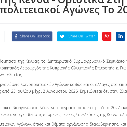
πολιτειακοί Αγώνες Το 2
Share On Facebook
Share On Twitter
μπάσα της Κένυας, το Διηπειρωτικό Ευρωαφρικανικό Σεμινάριο τ
οικητικός Λειτουργός της Κυπριακής Ολυμπιακής Επιτροπής κ. Γιώ
νοπολιτείας.
ργανώσεις Κοινοπολιτειακών Αγώνων καθώς και οι αλλαγές στο επίσ
 από 23 Ιουλίου μέχρι 2 Αυγούστου 2026. Σημειώνεται ότι στην ίδι
ιακές διοργανώσεις Νέων να πραγματοποιούνται μετά το 2027 ανά 
νεται να εγκριθεί στις επόμενες Γενικές Συνελεύσεις της Κοινοπολιτ
τειακών Αγώνων, όπως και θέματα οργάνωσης, διακυβέρνησης, κα