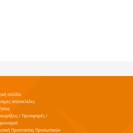
ική σελίδα
σιμες Ιστοσελίδες
ήσεις
κυρήξεις / Προσφορές /
γωνισμοί
ιτική Προστασίας Προσωπικών