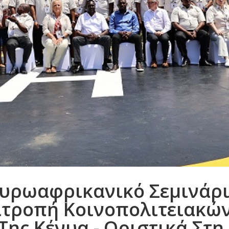
υρωαφρικανικό Σεμινάριο
ιτροπή Κοινοπολιτειακ
ης Κένυα - Οριστικά Στη