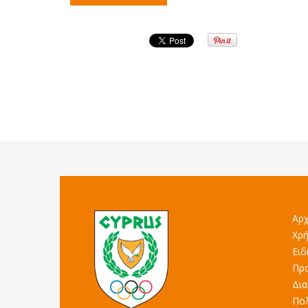
Αρχ
Χρή
Ειδ
Προ
Δια
Πολ