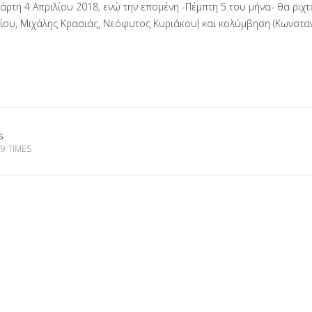
τάρτη 4 Απριλίου 2018, ενώ την επομένη -Πέμπτη 5 του μήνα- θα ριχτ
γίου, Μιχάλης Κρασιάς, Νεόφυτος Κυριάκου) και κολύμβηση (Κωνσταν
s
9 TIMES