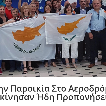
ην Παροικία Στο Αεροδρό
εκίνησαν Ήδη Προπονήσει