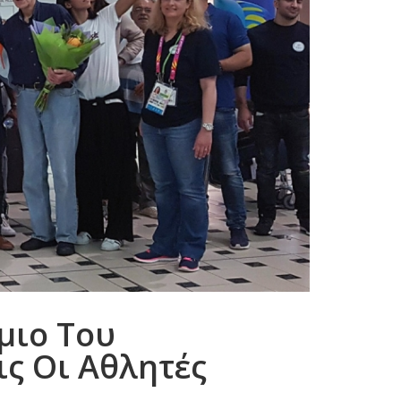
μιο Του
ς Οι Αθλητές