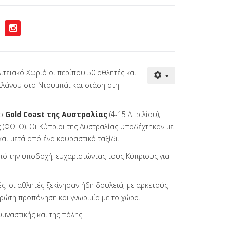
ιτειακό Χωριό οι περίπου 50 αθλητές και
πλάνου στο Ντουμπάι και στάση στη
ο
Gold Coast της Αυστραλίας
(4-15 Απριλίου),
(ΦΩΤΟ). Οι Κύπριοι της Αυστραλίας υποδέχτηκαν με
αι μετά από ένα κουραστικό ταξίδι.
πό την υποδοχή, ευχαριστώντας τους Κύπριους για
, οι αθλητές ξεκίνησαν ήδη δουλειά, με αρκετούς
πρώτη προπόνηση και γνωριμία με το χώρο.
μναστικής και της πάλης.