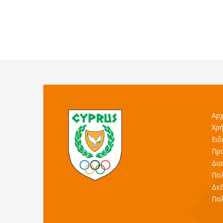
Αρχ
Χρή
Ειδ
Προ
Δια
Πολ
Δε
Πολ