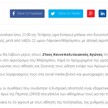
Share On Facebook
Share On Twitter
υίνσλαντ (στις 21:00 της Τετάρτης ώρα Κύπρου) μπήκαν στο Κοινοπολ
ής, μετά από ταξίδι 22 ωρών Λάρνακα-Μπρίσμπεϊν, με αλλαγή αερο
ου θα λάβουν μέρος στους
21ους Κοινοπολιτειακούς Αγώνες
στ
αν στο αεροδρόμιο του Μπρίσμπεϊν, παρά το προχωρημένο της ώρας 
ινώντας τους αθλητές και δίνοντας τους ώθηση ενόψει των Αγώνων κ
υς λογαριασμούς τους στα social media βίντεο και φωτογραφίες α
οι συνθήκες που συνάντησε η Κυπριακή αποστολή είναι εξαιρετικές
ο πρωί της Πέμπτης (29/03) στα γήπεδα των αθλημάτων τους για την 
κα το 2ο γκρουπ με τους αθλητές της ποδηλασίας, της ρυθμικής γυ