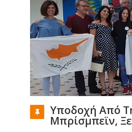
Υποδοχή Από Τ
Μπρίσμπεϊν, Ξ