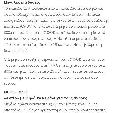
Μεγάλες επιδόσεις
Το επίπεδο των Κοινοπολιτειακών είναι ιδιαίτερα υψηλό και
αυτό αποδείχτηκε μια ακόμα φορά στον Στίβο. Η Ναταλία
Ευαγγελίδου πέτυχε παγκύπριο ρεκόρ στα 1.500μ το βράδυ της
Δευτέρας (09/04) και ο Χρίστος Δημητρίου ατομικό ρεκόρ στα
800μ το πρωί της Τρίτης (10/04), ωστόσο, δεν κατέστη δυνατό
να περάσουν στους τελικούς. Η Ναταλία σημείωσε επίδοση
4:10.98 και κατετάγη 15η από 19 κοπέλες. Ήταν έβδομη στη
δεύτερη σειρά.
Ο Δημητρίου έτρεξε ξημερώματα Τρίτης (10/04), ώρα Κύπρου.
Παρότι πρωί, εντούτοις, με 1:47.82 πέτυχε ατομικό ρεκόρ στα
800μ και ήταν 12ος, μεταξύ 26 αθλητών. Τερμάτισε τέταρτος
στη δεύτερη σειρά. Προκρίνονταν οι δύο πρώτοι και δύο
χρόνοι.
ΜΠΙΤΣ ΒΟΛΕΪ
«Αντίο» με ψηλά το κεφάλι για τους άνδρες
Μεγάλο αγώνα έκαναν στους «8» του Μπιτς Βόλεϊ Τζίμης
Αποστόλου / Γιώργος Χρυσοστόμου οι οποίοι κόντραραν στα