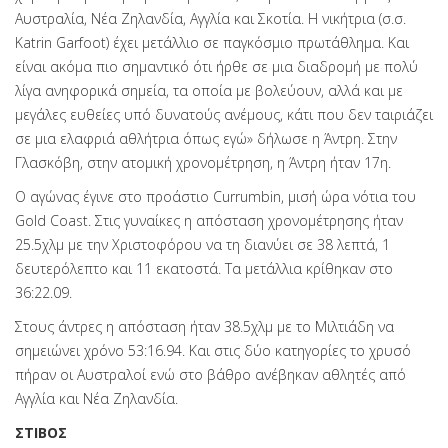
Αυστραλία, Νέα Ζηλανδία, Αγγλία και Σκοτία. Η νικήτρια (σ.σ.
Katrin Garfoot) έχει μετάλλιο σε παγκόσμιο πρωτάθλημα. Και
είναι ακόμα πιο σημαντικό ότι ήρθε σε μια διαδρομή με πολύ
λίγα ανηφορικά σημεία, τα οποία με βολεύουν, αλλά και με
μεγάλες ευθείες υπό δυνατούς ανέμους, κάτι που δεν ταιριάζει
σε μια ελαφριά αθλήτρια όπως εγώ» δήλωσε η Άντρη. Στην
Γλασκόβη, στην ατομική χρονομέτρηση, η Άντρη ήταν 17η.
Ο αγώνας έγινε στο προάστιο Currumbin, μισή ώρα νότια του
Gold Coast. Στις γυναίκες η απόσταση χρονομέτρησης ήταν
25.5χλμ με την Χριστοφόρου να τη διανύει σε 38 λεπτά, 1
δευτερόλεπτο και 11 εκατοστά. Τα μετάλλια κρίθηκαν στο
36:22.09.
Στους άντρες η απόσταση ήταν 38.5χλμ με το Μιλτιάδη να
σημειώνει χρόνο 53:16.94. Και στις δύο κατηγορίες το χρυσό
πήραν οι Αυστραλοί ενώ στο βάθρο ανέβηκαν αθλητές από
Αγγλία και Νέα Ζηλανδία.
ΣΤΙΒΟΣ