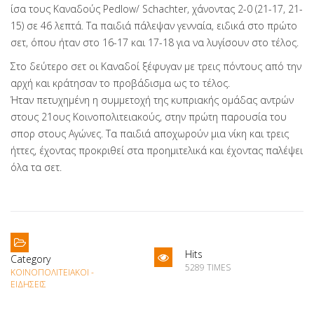
ίσα τους Καναδούς Pedlow/ Schachter, χάνοντας 2-0 (21-17, 21-
15) σε 46 λεπτά. Τα παιδιά πάλεψαν γενναία, ειδικά στο πρώτο
σετ, όπου ήταν στο 16-17 και 17-18 για να λυγίσουν στο τέλος.
Στο δεύτερο σετ οι Καναδοί ξέφυγαν με τρεις πόντους από την
αρχή και κράτησαν το προβάδισμα ως το τέλος.
Ήταν πετυχημένη η συμμετοχή της κυπριακής ομάδας αντρών
στους 21ους Κοινοπολιτειακούς, στην πρώτη παρουσία του
σπορ στους Αγώνες. Τα παιδιά αποχωρούν μια νίκη και τρεις
ήττες, έχοντας προκριθεί στα προημιτελικά και έχοντας παλέψει
όλα τα σετ.
Hits
Category
5289 TIMES
ΚΟΙΝΟΠΟΛΙΤΕΙΑΚΟΊ -
ΕΙΔΉΣΕΙΣ