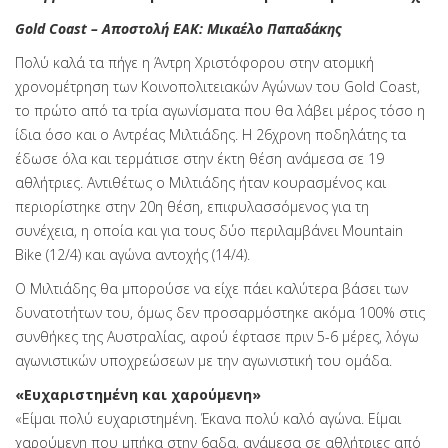
Gold Coast – Αποστολή ΕΑΚ: Μικαέλο Παπαδάκης
Πολύ καλά τα πήγε η Άντρη Χριστόφορου στην ατομική
χρονομέτρηση των Κοινοπολιτειακών Αγώνων του Gold Coast,
το πρώτο από τα τρία αγωνίσματα που θα λάβει μέρος τόσο η
ίδια όσο και ο Αντρέας Μιλτιάδης. Η 26χρονη ποδηλάτης τα
έδωσε όλα και τερμάτισε στην έκτη θέση ανάμεσα σε 19
αθλήτριες. Αντιθέτως ο Μιλτιάδης ήταν κουρασμένος και
περιορίστηκε στην 20η θέση, επιφυλασσόμενος για τη
συνέχεια, η οποία και για τους δύο περιλαμβάνει Mountain
Bike (12/4) και αγώνα αντοχής (14/4).
Ο Μιλτιάδης θα μπορούσε να είχε πάει καλύτερα βάσει των
δυνατοτήτων του, όμως δεν προσαρμόστηκε ακόμα 100% στις
συνθήκες της Αυστραλίας, αφού έφτασε πριν 5-6 μέρες, λόγω
αγωνιστικών υποχρεώσεων με την αγωνιστική του ομάδα.
«Ευχαριστημένη και χαρούμενη»
«Είμαι πολύ ευχαριστημένη. Έκανα πολύ καλό αγώνα. Είμαι
χαρούμενη που μπήκα στην 6αδα, ανάμεσα σε αθλήτριες από