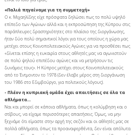
«Παλιά πηγαίναμε για τη συμμετοχή»
Ο κ. Μιχαηλίδης είχε πρόσφατα δηλώσει πως το πολύ υψηλό
επίπεδο των Αγώνων αλλά και η εκπροσώπηση της Κύπρου στις
παράπλευρες δραστηριότητες στο πλαίσιο της διοργάνωσης,
ήταν δύο πολύ σημαντικοί λόγοι για τους οποίους η χώρα μας
μετέχει στους Κοινοπολιτειακούς Αγώνες για να προσθέσει πως
«δίνεται επίσης η ευκαιρία στους αθλητές μας να αγωνιστούν
σε πολύ ψηλού επιπέδου αγώνες και να μετρήσουν τις
δυνάμεις τους». Η Κύπρος μετέχει στους Κοινοπολιτειακούς
από το Έντμοντον το 1978 (δεν έλαβε μέρος στη διοργάνωση
του 1986 στο Εδιμβούργο, για πολιτικούς λόγους).
- Πλέον η κυπριακή ομάδα έχει απαιτήσεις σε όλα τα
αθλήματα…
Ναι και μπορεί σε κάποια αθλήματα, όπως η κολύμβηση και ο
στίβους, να είχαμε περισσότερες απαιτήσεις. Όμως, να μην
ξεχνάμε ότι είμαστε στην αρχή της σεζόν και οι αθλητές μας σε
πολλά αθλήματα, όπως τα προαναφερθέντα, δεν είναι απόλυτα