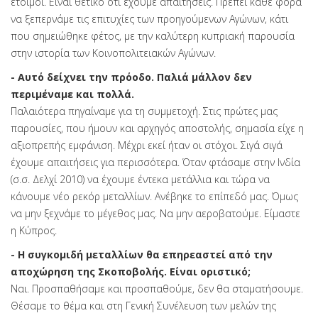
έτοιμοι. Είναι θετικό ότι έχουμε απαιτήσεις. Πρέπει κάθε φορά
να ξεπερνάμε τις επιτυχίες των προηγούμενων Αγώνων, κάτι
που σημειώθηκε φέτος, με την καλύτερη κυπριακή παρουσία
στην ιστορία των Κοινοπολιτειακών Αγώνων.
- Αυτό δείχνει την πρόοδο. Παλιά μάλλον δεν
περιμέναμε και πολλά.
Παλαιότερα πηγαίναμε για τη συμμετοχή. Στις πρώτες μας
παρουσίες, που ήμουν και αρχηγός αποστολής, σημασία είχε η
αξιοπρεπής εμφάνιση. Μέχρι εκεί ήταν οι στόχοι. Σιγά σιγά
έχουμε απαιτήσεις για περισσότερα. Όταν φτάσαμε στην Ινδία
(σ.σ. Δελχί 2010) να έχουμε έντεκα μετάλλια και τώρα να
κάνουμε νέο ρεκόρ μεταλλίων. Ανέβηκε το επίπεδό μας. Όμως
να μην ξεχνάμε το μέγεθος μας. Να μην αεροβατούμε. Είμαστε
η Κύπρος.
- Η συγκομιδή μεταλλίων θα επηρεαστεί από την
αποχώρηση της Σκοποβολής. Είναι οριστικό;
Ναι. Προσπαθήσαμε και προσπαθούμε, δεν θα σταματήσουμε.
Θέσαμε το θέμα και στη Γενική Συνέλευση των μελών της