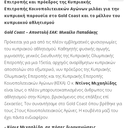
Επιτροπής και πρόεδρος της Κυπριακής
Επιτροπής Κοινοπολιτειακών Αγώνων μιλάει για την
κυπριακή παρουσία στο Gold Coast και το μέλλον του
κυπριακού αθλητισμού
Gold Coast – Αποστολή ΕΑΚ: Μικαέλο Παπαδάκης
Πρόκειται για μια από τις πλέον εμβληματικές φυσιογνωμίες
του κυπριακού αθλητισμού. Καθηγητής φυσικής αγωγής,
γυμναστής, γενικός διευθυντής της Κυπριακής Ολυμπιακής
Επιτροπής για μια 15ετία, αρχηγός αναρίθμητων κυπριακών
αποστολών στο εξωτερικό, νυν πρόεδρος της Κυπριακής
Ολυμπιακής Επιτροπής και της Κυπριακής Επιτροπής
Κοινοπολιτειακών Αγώνων (ΚΕΚΑ). Ο κ.
Ντίνος Μιχαηλίδης
είναι ίσως ο πλέον μπαρουτοκαπνισμένος άνθρωπος του
αθλητισμού στην Κύπρο, βρισκόμενος στις επάλξεις επί
δεκαετίες. Τον συναντήσαμε στο Gold Coast όπου βρέθηκε για
τους 21ους Κοινοπολιτειακούς Αγώνες. Η κουβέντα μαζί του
έχει πάντα ενδιαφέρον.
- Κύριε Μιχαηλίδη, σε πόσες διοργανώσεις