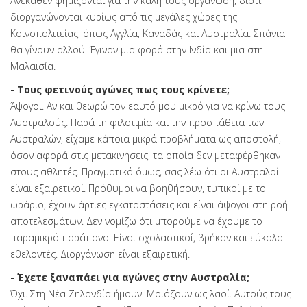
Ανέκαθεν φημίζονται για την καλή τους οργάνωση, διότι
διοργανώνονται κυρίως από τις μεγάλες χώρες της
Κοινοπολιτείας, όπως Αγγλία, Καναδάς και Αυστραλία. Σπάνια
θα γίνουν αλλού. Έγιναν μια φορά στην Ινδία και μια στη
Μαλαισία.
- Τους φετινούς αγώνες πως τους κρίνετε;
Άψογοι. Αν και θεωρώ τον εαυτό μου μικρό για να κρίνω τους
Αυστραλούς. Παρά τη φιλοτιμία και την προσπάθεια των
Αυστραλών, είχαμε κάποια μικρά προβλήματα ως αποστολή,
όσον αφορά στις μετακινήσεις, τα οποία δεν μεταφέρθηκαν
στους αθλητές. Πραγματικά όμως, σας λέω ότι οι Αυστραλοί
είναι εξαιρετικοί. Πρόθυμοι να βοηθήσουν, τυπικοί με το
ωράριο, έχουν άρτιες εγκαταστάσεις και είναι άψογοι στη ροή
αποτελεσμάτων. Δεν νομίζω ότι μπορούμε να έχουμε το
παραμικρό παράπονο. Είναι σχολαστικοί, βρήκαν και εύκολα
εθελοντές. Διοργάνωση είναι εξαιρετική.
- Έχετε ξαναπάει για αγώνες στην Αυστραλία;
Όχι. Στη Νέα Ζηλανδία ήμουν. Μοιάζουν ως λαοί. Αυτούς τους