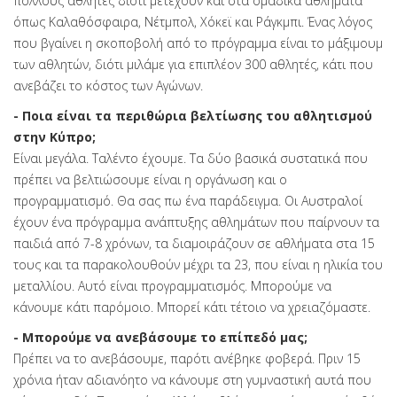
πολλούς αθλητές διότι μετέχουν και στα ομαδικά αθλήματα
όπως Καλαθόσφαιρα, Νέτμπολ, Χόκεϊ και Ράγκμπι. Ένας λόγος
που βγαίνει η σκοποβολή από το πρόγραμμα είναι το μάξιμουμ
των αθλητών, διότι μιλάμε για επιπλέον 300 αθλητές, κάτι που
ανεβάζει το κόστος των Αγώνων.
- Ποια είναι τα περιθώρια βελτίωσης του αθλητισμού
στην Κύπρο;
Είναι μεγάλα. Ταλέντο έχουμε. Τα δύο βασικά συστατικά που
πρέπει να βελτιώσουμε είναι η οργάνωση και ο
προγραμματισμό. Θα σας πω ένα παράδειγμα. Οι Αυστραλοί
έχουν ένα πρόγραμμα ανάπτυξης αθλημάτων που παίρνουν τα
παιδιά από 7-8 χρόνων, τα διαμοιράζουν σε αθλήματα στα 15
τους και τα παρακολουθούν μέχρι τα 23, που είναι η ηλικία του
μεταλλίου. Αυτό είναι προγραμματισμός. Μπορούμε να
κάνουμε κάτι παρόμοιο. Μπορεί κάτι τέτοιο να χρειαζόμαστε.
- Μπορούμε να ανεβάσουμε το επίπεδό μας;
Πρέπει να το ανεβάσουμε, παρότι ανέβηκε φοβερά. Πριν 15
χρόνια ήταν αδιανόητο να κάνουμε στη γυμναστική αυτά που