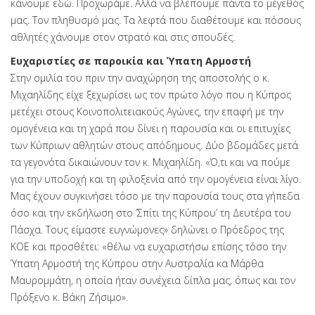
κάνουμε εδώ. Προχωράμε. Αλλά να βλέπουμε πάντα το μέγεθός
μας. Τον πληθυσμό μας. Τα λεφτά που διαθέτουμε και πόσους
αθλητές χάνουμε στον στρατό και στις σπουδές.
Ευχαριστίες σε παροικία και Ύπατη Αρμοστή
Στην ομιλία του πριν την αναχώρηση της αποστολής ο κ.
Μιχαηλίδης είχε ξεχωρίσει ως τον πρώτο λόγο που η Κύπρος
μετέχει στους Κοινοπολιτειακούς Αγώνες, την επαφή με την
ομογένεια και τη χαρά που δίνει η παρουσία και οι επιτυχίες
των Κύπριων αθλητών στους απόδημους. Δύο βδομάδες μετά
τα γεγονότα δικαιώνουν τον κ. Μιχαηλίδη. «Ό,τι και να πούμε
για την υποδοχή και τη φιλοξενία από την ομογένεια είναι λίγο.
Μας έχουν συγκινήσει τόσο με την παρουσία τους στα γήπεδα
όσο και την εκδήλωση στο ‘Σπίτι της Κύπρου’ τη Δευτέρα του
Πάσχα. Τους είμαστε ευγνώμονες» δηλώνει ο Πρόεδρος της
ΚΟΕ και προσθέτει: «θέλω να ευχαριστήσω επίσης τόσο την
Ύπατη Αρμοστή της Κύπρου στην Αυστραλία κα Μάρθα
Μαυρομμάτη, η οποία ήταν συνέχεια δίπλα μας, όπως και τον
Πρόξενο κ. Βάκη Ζήσιμο».