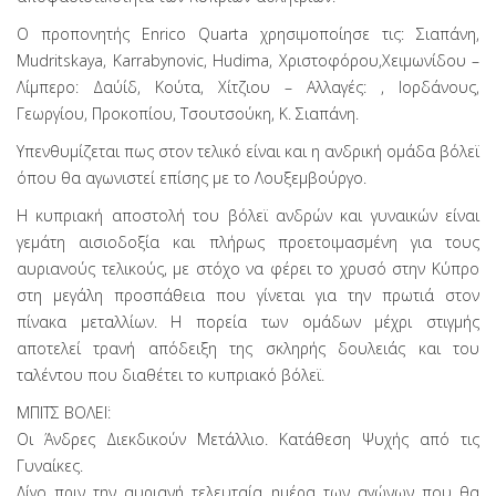
Ο προπονητής Εnrico Quarta χρησιμοποίησε τις: Σιαπάνη,
Mudritskaya, Κarrabynovic, Ηudima, Χριστοφόρου,Χειμωνίδου –
Λίμπερο: Δαύίδ, Κούτα, Χίτζιου – Αλλαγές: , Ιορδάνους,
Γεωργίου, Προκοπίου, Τσουτσούκη, Κ. Σιαπάνη.
Υπενθυμίζεται πως στον τελικό είναι και η ανδρική ομάδα βόλεϊ
όπου θα αγωνιστεί επίσης με το Λουξεμβούργο.
Η κυπριακή αποστολή του βόλεϊ ανδρών και γυναικών είναι
γεμάτη αισιοδοξία και πλήρως προετοιμασμένη για τους
αυριανούς τελικούς, με στόχο να φέρει το χρυσό στην Κύπρο
στη μεγάλη προσπάθεια που γίνεται για την πρωτιά στον
πίνακα μεταλλίων. Η πορεία των ομάδων μέχρι στιγμής
αποτελεί τρανή απόδειξη της σκληρής δουλειάς και του
ταλέντου που διαθέτει το κυπριακό βόλεϊ.
ΜΠΙΤΣ ΒΟΛΕΪ:
Οι Άνδρες Διεκδικούν Μετάλλιο. Κατάθεση Ψυχής από τις
Γυναίκες.
Λίγο πριν την αυριανή τελευταία ημέρα των αγώνων που θα