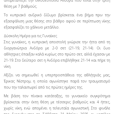
αντιμετωπίζει την οικοδέσποινα Ανδόρα που είναι στην τρίτη
θέση με 7 βαθμούς.
Το κυπριακό ανδρικό δίδυμο βρίσκεται ένα βήμα πριν την
εξασφάλιση μιας θέσης στο βάθρο αφού σε περίπτωση νίκης
εξασφαλίζει το χάλκινο μετάλλιο.
Δύσκολη Ημέρα για τις Γυναίκες
Στις γυναίκες, η κυπριακή αποστολή γνώρισε την ήττα από τη
διοργανώτρια Ανδόρα με 2-0 σετ (21-19, 21-14). Οι δυο
αθλητριες έπαιξαν καλά κυρίως στο πρώτο σετ, αλλά έχασαν με
21-19. Στο δεύτερο σετ η Ανδόρα επιβλήθηκε 21-14 και πήρε τη
νίκη.
Αξίζει να σημειωθεί η υπερπροσπάθεια της αθλήτριάς μας,
Έρικας Νίστρομ, η οποία αγωνίστηκε παρά τον τραυματισμό
που την ταλαιπωρεί από τις πρώτες ημέρες της.
Με βάση τον πίνακα κατάταξης, το γυναικείο συγκρότημα
βρίσκεται στην έκτη θέση με τέσσερις βαθμούς και 4 ήττες,
χωρίς νίκη, ενώ απομένει η τελευταία αγωνιστική. Στο φινάλε