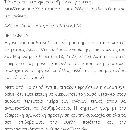
Τελικό στην πετόσφαιρα ανδρών και γυναικών.
Διεκδίκηση μεταλλίου και στο μπιτς βόλεϊ την τελευταία ημέρα
των αγώνων.
Ανδρέας Απόστρατος Απεσταλμένος ΕΑΚ
ΠΕΤΟΣΦΑΙΡΑ
Η γυναικεία ομάδα βόλεϊ της Κύπρου σημείωσε μια εκπληκτική
νίκη στους Αγώνες Μικρών Κρατών Ευρώπης, επικρατώντας του
Σαν Μαρίνο με 3-0 σετ (25-18, 25-22, 25-13). Αυτή η εμφατική
επικράτηση όχι μόνο εξασφάλισε στην κυπριακή αποστολή
τουλάχιστον το αργυρό μετάλλιο, αλλά την έφερε μια ανάσα
μακριά από τι χρυσό.
Μετά από μια σειρά εντυπωσιακών εμφανίσεων, η ομάδα έχει
δείξει ότι είναι έτοιμη να διεκδικήσει το χρυσό μετάλλιο στον
αυριανό (τελευταία ημέρα των αγώνων) τελικό, όπου θα
αντιμετωπίσει το Λουξεμβούργο. Η σημερινή νίκη, με την
εξαιρετική αγωνιστική προσέγγιση και την κυριαρχία σε όλα τα
σετ, επιβεβαιώνει την υψηλή ποιότητα και την
αποφασιστικότητα των Κύπριων αθλητριών.