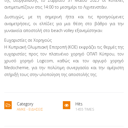
της διοργάνωσης το Σάββατο 31 Μαΐου 2025 οι κοπέλες
αντιμετωπίζουν στις 14:00 το μεσημέρι το Λιχντενστάιν.
Δυστυχώς, με τη σημερινή ήττα και τις προηγούμενες
αναμετρήσεις, οι ελπίδες για μια θέση στο βάθρο για την
γυναικεία αποστολή στο beach volley εξανεμίστηκαν.
Ευχαριστίες σε Χορηγούς
Η Κυπριακή Ολυμπιακή Επιτροπή (ΚΟΕ) εκφράζει τις θερμές της
ευχαριστίες προς τον πλατινένιο χορηγό ΟΠΑΠ Κύπρου, τον
χρυσό χορηγό Logicom, καθώς και τον αργυρό χορηγό
Medochemie, για την πολύτιμη συνεργασία και την αμέριστη
στήριξή τους στην υλοποίηση της αποστολής της.
Category
Hits
ΑΜΚΕ - ΕΙΔΉΣΕΙΣ
1455 TIMES