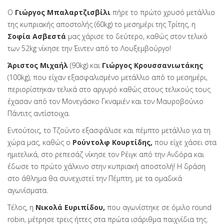
O
Γιώργος Μπαλαρτζισβίλι
πήρε το πρώτο χρυσό μετάλλιο
της κυπριακής αποστολής (60kg) το μεσημέρι της Τρίτης, η
Σοφία Ασβεστά
μας χάρισε το δεύτερο, καθώς στον τελικό
των 52kg νίκησε την Έιντεν από το Λουξεμβούργο!
Άριστος Μιχαήλ
(90kg) και
Γιώργος Κρουσσανιωτάκης
(100kg), που είχαν εξασφαλισμένο μετάλλιο από το μεσημέρι,
περιορίστηκαν τελικά στο αργυρό καθώς στους τελικούς τους
έχασαν από τον Μονεγάσκο Γκναμιέν και τον Μαυροβούνιο
Πάντιτς αντίστοιχα.
Εντούτοις, το Τζούντο εξασφάλισε και πέμπτο μετάλλιο για τη
χώρα μας, καθώς ο
Ρούντολφ Κουρτίδης,
που είχε χάσει στα
ημιτελικά, στο ρεπεσάζ νίκησε τον Ρέιγκ από την Ανδόρα και
έδωσε το πρώτο χάλκινο στην κυπριακή αποστολή! Η δράση
στο άθλημα θα συνεχιστεί την Πέμπτη, με τα ομαδικά
αγωνίσματα.
Τέλος, η
Νικολά Ευριπίδου,
που αγωνίστηκε σε όμιλο round
robin, μέτρησε τρεις ήττες στα πρώτα ισάριθμα παιχνίδια της.