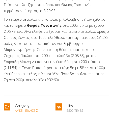
Τρύφωνας Χατζηχριστοφόρου και Θωμάς Τσιοπανής
τερμάτισαν τέταρτοι, με 3:29:92.
To τέταρτο μετάλλιο της κυπριακής Koλύμβησης ήταν χάλκινο
και το πήρε ο
Θωμάς Τσιοπανής
στα 200μ. μικτό με χρόνο
2:06:79, ενώ λίγο έλειψε να έχουμε και πέμπτο μετάλλιο, όμως ο
Όμηρος Ζάγκας, στα 100μ. ελεύθερο, κατετάγη τέταρτος (51:23),
μόλις 8 εκατοστά πίσω από τον Λουξεμβούργιο
Μπραντενμπέργκερ. Στην τέταρτη θέση τερμάτισε και ο
Ζαχαρίας Παύλου στα 200μ. πεταλούδα (2:08:88), με τον
Σοφοκλή Μουγή να παίρνει την έκτη θέση στα 200μ. ύπτιο
(2:11:54). Η Τόνια Παπαπέτρου κατετάγη 5η με 58:44 στα 100μ.
ελεύθερο και, τέλος, η Χρυστάλλα Παπαδοπούλου τερμάτισε
7η στα 200μ. πεταλούδα (2:32:60).
Category
Hits
ΑΜΚΕ - ΕΙΔΉΣΕΙΣ
5500 TIMES