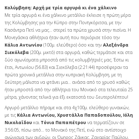
Κολύμβηση: Αρχή με τρία αργυρά κι ένα χάλκινο
Με τρία αργυρά κι ένα χάλκινο μετάλλιο έκλεισε η πρώτη μέρα
της Κολύμβησης για την Κύπρο στην Ποντγκόριτσα, με την
Κασάντρα Πετί να μας… στερεί τα πρώτα χρυσά στην πισίνα. Η
Μονεγάσκα αθλήτρια ήταν αυτή που περιόρισε τόσο την
Κάλια Αντωνίου
(100μ. ελεύθερο) όσο και την
Αλεξάνδρα
Σιεκόλεβα
(200μ. μικτό) στα αργυρά, καθώς τερμάτισε και στα
δύο αγωνίσματα μπροστά από τις κολυμβήτριές μας. Έστω κι
έτσι, Αντωνίου (56.83) και Σιεκόλεβα (2:21:44) προσέφεραν τα
πρώτα χρονικά μετάλλια στην κυπριακή Κολύμβηση, με τη
δεύτερη μάλιστα να φτάνει μια… ανάσα από το χρυσό καθώς
ήταν μπροστά από την αθλήτρια του Μονακό στα τελευταία 25
μέτρα, χάνοντας τελικά για έξι εκατοστά του δευτερολέπτου!
Αργυρό μετάλλιο πήραμε και στα 4χ100μ. ελεύθερο γυναικών,
με τις
Κάλια Αντωνίου, Χρυστάλλα Παπαδοπούλου, Ιόλη
Νικολαΐδου
και
Τόνια Παπαπέτρου
να τερματίζουν σε
3:56:05, πίσω από… το Μονακό της Πετί, ενώ στο αντίστοιχο
αγώνισμα των ανδρών, οι Όμηρος Ζάγκας, Ζαχαρίας Παύλου,