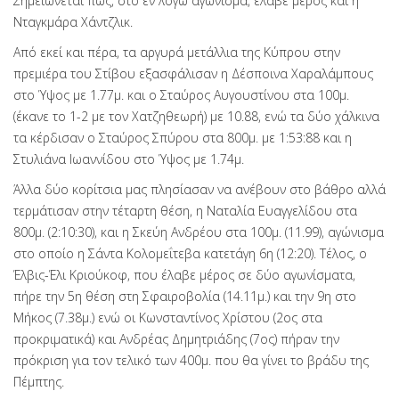
Σημειώνεται πως, στο εν λόγω αγώνισμα, έλαβε μέρος και η
Νταγκμάρα Χάντζλικ.
Από εκεί και πέρα, τα αργυρά μετάλλια της Κύπρου στην
πρεμιέρα του Στίβου εξασφάλισαν η Δέσποινα Χαραλάμπους
στο Ύψος με 1.77μ. και ο Σταύρος Αυγουστίνου στα 100μ.
(έκανε το 1-2 με τον Χατζηθεωρή) με 10.88, ενώ τα δύο χάλκινα
τα κέρδισαν ο Σταύρος Σπύρου στα 800μ. με 1:53:88 και η
Στυλιάνα Ιωαννίδου στο Ύψος με 1.74μ.
Άλλα δύο κορίτσια μας πλησίασαν να ανέβουν στο βάθρο αλλά
τερμάτισαν στην τέταρτη θέση, η Ναταλία Ευαγγελίδου στα
800μ. (2:10:30), και η Σκεύη Ανδρέου στα 100μ. (11.99), αγώνισμα
στο οποίο η Σάντα Κολομεΐτεβα κατετάγη 6η (12:20). Τέλος, ο
Έλβις-Έλι Κριούκοφ, που έλαβε μέρος σε δύο αγωνίσματα,
πήρε την 5η θέση στη Σφαιροβολία (14.11μ.) και την 9η στο
Μήκος (7.38μ.) ενώ οι Κωνσταντίνος Χρίστου (2ος στα
προκριματικά) και Ανδρέας Δημητριάδης (7ος) πήραν την
πρόκριση για τον τελικό των 400μ. που θα γίνει το βράδυ της
Πέμπτης.