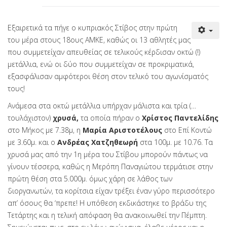
Εξαιρετικά τα πήγε ο κυπριακός Στίβος στην πρώτη
του μέρα στους 18ους ΑΜΚΕ, καθώς οι 13 αθλητές μας
που συμμετείχαν απευθείας σε τελικούς κέρδισαν οκτώ (!)
μετάλλια, ενώ οι δύο που συμμετείχαν σε προκριματικά,
εξασφάλισαν αμφότεροι θέση στον τελικό του αγωνίσματός
τους!
Ανάμεσα στα οκτώ μετάλλια υπήρχαν μάλιστα και τρία (…
τουλάχιστον)
χρυσά,
τα οποία πήραν ο
Χρίστος Παντελίδης
στο Μήκος με 7.38μ, η
Μαρία Αριστοτέλους
στο Επί Κοντώ
με 3.60μ. και ο
Ανδρέας Χατζηθεωρή
στα 100μ. με 10.76. Τα
χρυσά μας από την 1η μέρα του Στίβου μπορούν πάντως να
γίνουν τέσσερα, καθώς η Μερόπη Παναγιώτου τερμάτισε στην
πρώτη θέση στα 5.000μ. όμως χάρη σε λάθος των
διοργανωτών, τα κορίτσια είχαν τρέξει έναν γύρο περισσότερο
απ’ όσους θα ‘πρεπε! Η υπόθεση εκδικάστηκε το βράδυ της
Τετάρτης και η τελική απόφαση θα ανακοινωθεί την Πέμπτη.