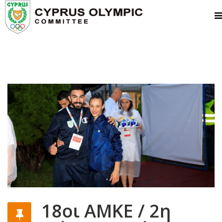
18οι ΑΜΚΕ / 2η