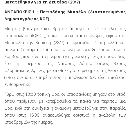
μετατέθηκαν για τη Δευτέρα (29/7)
ΑΝΤΑΠΟΚΡΙΣΗ : Παπαδάκης Μικαέλο (Διαπιστευμένος
Δημοσιογράφος ΚΟΕ)
Μπήκαν, βράχηκαν και βρήκαν άπραγες οι 24 κοπέλες της
ιστιοσανίδας (IQFOIL), όπως φυσικά και οι άνδρες, αφού στη
Μασσαλία την Κυριακή (28/7) επικρατούσε ζέστη αλλά και
άπνοια. Σε καμιά περίπτωση ο άνεμος δεν ξεπέρασε τους 7
Κόμβους που είναι το μίνιμουμ για γίνουν αγώνες ιστιοσανίδας,
έτσι η πρεμιέρα της Νατάσας Λάππα στους 33ους
Ολυμπιακούς Αγώνες, μετατέθηκε για το μεσημέρι της Δευτέρας
(29/7), ανέμου… επιτρέποντος - η πρόγνωση δεν είναι ιδιαίτερα
ενθαρρυντική.
Γύρω στις 13:ο0 τοπική ώρα οι ιστιοσανίδες μπήκαν στο νερό
όπου περίμεναν με κατεβασμένα τα πανιά για περίπου μια
ώρα, ενώ στη συνέχεια η αναμονή μεταφέρθηκε στην παραλία
όπου στις 16:30 ανακοινώθηκε οριστικά η αναβολή των
ιστιοδρομιών της ημέρας.