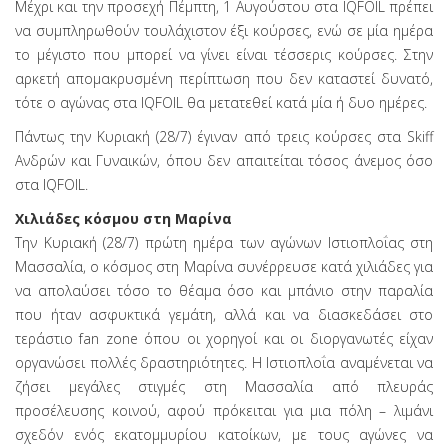
Μέχρι και την προσεχή Πέμπτη, 1 Αυγούστου στα IQFOIL πρέπει
να συμπληρωθούν τουλάχιστον έξι κούρσες, ενώ σε μία ημέρα
το μέγιστο που μπορεί να γίνει είναι τέσσερις κούρσες. Στην
αρκετή απομακρυσμένη περίπτωση που δεν καταστεί δυνατό,
τότε ο αγώνας στα IQFOIL θα μετατεθεί κατά μία ή δυο ημέρες.
Πάντως την Κυριακή (28/7) έγιναν από τρεις κούρσες στα Skiff
Ανδρών και Γυναικών, όπου δεν απαιτείται τόσος άνεμος όσο
στα IQFOIL.
Χιλιάδες κόσμου στη Μαρίνα
Την Κυριακή (28/7) πρώτη ημέρα των αγώνων Ιστιοπλοΐας στη
Μασσαλία, ο κόσμος στη Μαρίνα συνέρρευσε κατά χιλιάδες για
να απολαύσει τόσο το θέαμα όσο και μπάνιο στην παραλία
που ήταν ασφυκτικά γεμάτη, αλλά και να διασκεδάσει στο
τεράστιο fan zone όπου οι χορηγοί και οι διοργανωτές είχαν
οργανώσει πολλές δραστηριότητες. H Ιστιοπλοΐα αναμένεται να
ζήσει μεγάλες στιγμές στη Μασσαλία από πλευράς
προσέλευσης κοινού, αφού πρόκειται για μια πόλη – λιμάνι
σχεδόν ενός εκατομμυρίου κατοίκων, με τους αγώνες να