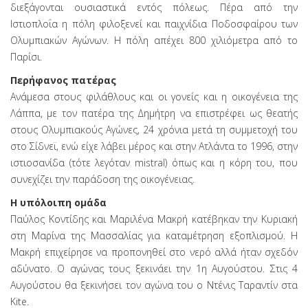
διεξάγονται ουσιαστικά εντός πόλεως. Πέρα από την
Ιστιοπλοΐα η πόλη φιλοξενεί και παιχνίδια Ποδοσφαίρου των
Ολυμπιακών Αγώνων. Η πόλη απέχει 800 χιλιόμετρα από το
Παρίσι.
Περήφανος πατέρας
Ανάμεσα στους φιλάθλους και οι γονείς και η οικογένεια της
Λάππα, με τον πατέρα της Δημήτρη να επιστρέφει ως θεατής
στους Ολυμπιακούς Αγώνες, 24 χρόνια μετά τη συμμετοχή του
στο Σίδνεϊ, ενώ είχε λάβει μέρος και στην Ατλάντα το 1996, στην
ιστιοσανίδα (τότε λεγόταν mistral) όπως και η κόρη του, που
συνεχίζει την παράδοση της οικογένειας.
Η υπόλοιπη ομάδα
Παύλος Κοντίδης και Μαριλένα Μακρή κατέβηκαν την Κυριακή
στη Μαρίνα της Μασσαλίας για καταμέτρηση εξοπλισμού. Η
Μακρή επιχείρησε να προπονηθεί στο νερό αλλά ήταν σχεδόν
αδύνατο. Ο αγώνας τους ξεκινάει την 1η Αυγούστου. Στις 4
Αυγούστου θα ξεκινήσει τον αγώνα του ο Ντένις Ταραντίν στα
Kite.