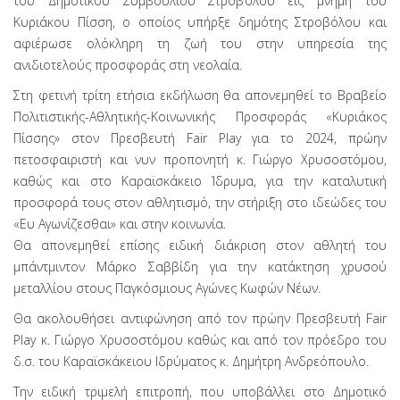
του Δημοτικού Συμβουλίου Στροβόλου εις μνήμη του
Κυριάκου Πίσση, ο οποίος υπήρξε δημότης Στροβόλου και
αφιέρωσε ολόκληρη τη ζωή του στην υπηρεσία της
ανιδιοτελούς προσφοράς στη νεολαία.
Στη φετινή τρίτη ετήσια εκδήλωση θα απονεμηθεί το Βραβείο
Πολιτιστικής-Αθλητικής-Κοινωνικής Προσφοράς «Κυριάκος
Πίσσης» στον Πρεσβευτή Fair Play για το 2024, πρώην
πετοσφαιριστή και νυν προπονητή κ. Γιώργο Χρυσοστόμου,
καθώς και στο Καραϊσκάκειο Ίδρυμα, για την καταλυτική
προσφορά τους στον αθλητισμό, την στήριξη στο ιδεώδες του
«Ευ Αγωνίζεσθαι» και στην κοινωνία.
Θα απονεμηθεί επίσης ειδική διάκριση στον αθλητή του
μπάντμιντον Μάρκο Σαββίδη για την κατάκτηση χρυσού
μεταλλίου στους Παγκόσμιους Αγώνες Κωφών Νέων.
Θα ακολουθήσει αντιφώνηση από τον πρώην Πρεσβευτή Fair
Play κ. Γιώργο Χρυσοστόμου καθώς και από τον πρόεδρο του
δ.σ. του Καραϊσκάκειου Ιδρύματος κ. Δημήτρη Ανδρεόπουλο.
Την ειδική τριμελή επιτροπή, που υποβάλλει στο Δημοτικό