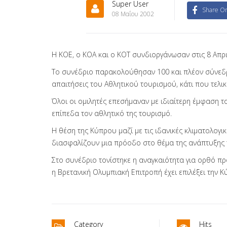
Super User
Share On
08 Μαΐου 2002
Η ΚΟΕ, ο ΚΟΑ και ο ΚΟΤ συνδιοργάνωσαν στις 8 Απρ
Το συνέδριο παρακολούθησαν 100 και πλέον σύνεδρο
απαιτήσεις του Αθλητικού τουρισμού, κάτι που τελ
Όλοι οι ομιλητές επεσήμαναν με ιδιαίτερη έμφαση τ
επίπεδα τον αθλητικό της τουρισμό.
Η θέση της Κύπρου μαζί με τις ιδανικές κλιματολογ
διασφαλίζουν μια πρόοδο στο θέμα της ανάπτυξης 
Στο συνέδριο τονίστηκε η αναγκαιότητα για ορθό π
η Βρετανική Ολυμπιακή Επιτροπή έχει επιλέξει την 
Category
Hits