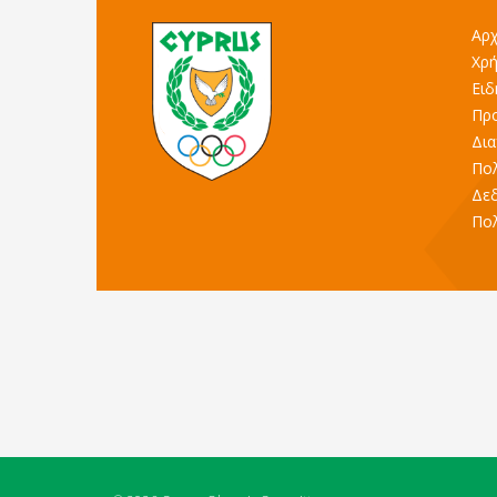
Αρχ
Χρή
Ειδ
Προ
Δια
Πολ
Δε
Πολ