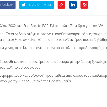
 Facebook
Share On Twitter
ιλίου 2002 στο ξενοδοχείο FORUM το πρώτο Συνέδριο για τον Αθλητ
ι. Το συνέδριο στόχευε στο να ευαισθητοποιήσει όλους τους εμπλε
ικά επιτεύχθηκε αν κρίνει κάποιος από το ενδιαφέρον που εκδηλώθη
ο γεγονός ότι η Κύπρος ανταποκρίνεται σε όλες τις προδιαγραφές κ
ικές συνθήκες που προσφέρει σε συνδυασμό με την άριστη ξενοδοχει
του αθλητικού τουρισμού.
ρογραμματισμό και συλλογική προσπάθεια από όλους τους εμπλεκόμεν
Κύπρο για την Προολυμπιακή της Προετοιμασία.