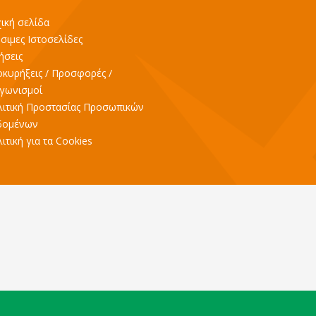
ική σελίδα
σιμες Ιστοσελίδες
ήσεις
κυρήξεις / Προσφορές /
γωνισμοί
ιτική Προστασίας Προσωπικών
δομένων
ιτική για τα Cookies