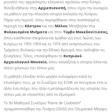
μουσείο του αρχαιότερου ελληνικού σχολείου στην Κύπρο.
Φιλοξενήθηκαν στην
Αρχιεπισκοπή,
όπου είχαν την ευκαιρία
να μάθουν για την πλούσια ιστορία εκκλησία της Κύπρου.
Πήγαν στη Λεμεσό, όπου περιηγήθηκαν στην αναπλασμένη
περιοχή του
Κάστρου
και του
Μόλου.
Μετέβησαν στα
Φυλακισμένα Μνήματα
και στον
Τύμβο Μακεδονίτισσας,
όπου κατέθεσαν στεφάνια και έμαθαν για τους Αγώνες των
Κυπρίων το 1955-1959 και το 1974 από εκπρόσωπους του
Τμήματος Φυλακών και την Εθνική Φρουρά, που ανέλαβαν τις
ξεναγήσεις. Τέλος, επισκέφθηκαν το
Κυπριακό
Αρχαιολογικό Μουσείο,
όπου στεγάζεται η ιστορία δέκα και
πλέον χιλιετιών του τόπου μας.
Οι μαθητές έδειξαν πολύ μεγάλο ενδιαφέρον κατά τις
επισκέψεις τους, με το Συνέδριο της ΕΟΑΚ να πετυχαίνει έτσι κι
άλλο ένα στόχο, που ήταν η μεταλαμπάδευση της ιστορίας του
τόπου μας σε επισκέπτες από το εξωτερικό.
Το 9ο Μαθητικό Συνέδριο “Pierre de Coubertin"
πραγματοποιήθηκε την Τετάρτη (26/02) στο Ολυμπιακό Μέγαρο,