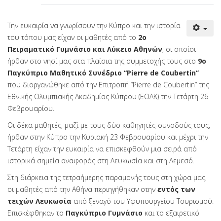
Την ευκαιρία να γνωρίσουν την Κύπρο και την ιστορία
του τόπου μας είχαν οι μαθητές από το
2ο
Πειραματικό Γυμνάσιο και Λύκειο Αθηνών
, οι οποίοι
ήρθαν στο νησί μας στα πλαίσια της συμμετοχής τους στο
9ο
Παγκύπριο Μαθητικό Συνέδριο “Pierre de Coubertin”
που διοργανώθηκε από την Επιτροπή “Pierre de Coubertin” της
Εθνικής Ολυμπιακής Ακαδημίας Κύπρου (ΕΟΑΚ) την Τετάρτη 26
Φεβρουαρίου.
Οι δέκα μαθητές, μαζί με τους δύο καθηγητές-συνοδούς τους,
ήρθαν στην Κύπρο την Κυριακή 23 Φεβρουαρίου και μέχρι την
Τετάρτη είχαν την ευκαιρία να επισκεφθούν μια σειρά από
ιστορικά σημεία αναφοράς στη Λευκωσία και στη Λεμεσό.
Στη διάρκεια της τετραήμερης παραμονής τους στη χώρα μας,
οι μαθητές από την Αθήνα περιηγήθηκαν στην
εντός των
τειχών Λευκωσία
από ξεναγό του Υφυπουργείου Τουρισμού.
Επισκέφθηκαν το
Παγκύπριο Γυμνάσιο
και το εξαιρετικό