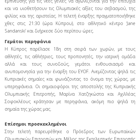
έμπνευσης για τις νέες γενιές να αγωνίζονται για την επιτυχία
και να υιοθετήσουν τις Ολυμπιακές αξίες του σεβασμού, της
φιλίας και της αριστείας. Η τελετή έναρξης πραγματοποιήθηκε
χθες στις 21:30 (ώρα Κύπρου), στο αθλητικό κέντρο ‘Jane
Sandanski’ και διήρκεσε δύο περίπου ώρες.
Γεμάτοι περηφάνια
Η Κύπρος παρέλασε 18η στη σειρά των χωρών, με τους
αθλητές, τις αθλήτριες, τους προπονητές, την ιατρική ομάδα
αλλά και τους συνοδούς, γεμάτοι ενθουσιασμό και
ανυπομονησία για την έναρξη του EYOF. Ανεμίζοντας ψηλά τις
Κυπριακές σημαίες και φωνάζοντας το όνομα της χώρας, με
υπερηφάνεια. Οι σημαιοφόροι της αποστολής της Κυπριακής
Ολυμπιακής Επιτροπής, Μαρίνα Χατζηκώστα και Αχιλλέας
Σοφοκλέους κράτησαν με περηφάνια, ακόμη πιο ψηλά τη
σημαία της χώρας μας.
Επίσημοι προσκεκλημένοι
Στην τελετή παρευρέθηκε ο Πρόεδρος των Ευρωπαϊκών
Ολυμπιακών Επιτροπών και Μέλος της Εκτελεστικής Επιτροπής