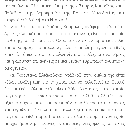
της Διεθνούς Ολυμπιακής Επιτροπής κ. Σπύρος Καπράλος και η
Πρόεδρος της Δημοκρατίας της Βόρειας Μακεδονίας, κα.
Γκορντάνα Σιλιάνοβσκα Ντάβκοβ.
Στην ομιλία του ο κ. Σπύρος Καπράλος ανάφερε : «Αυτοί οι
Αγώνες είναι κάτι περισσότερο από μετάλλια, είναι μια εμπειρία
μάθησης, και βίωσης των Ολυμπιακών αξιών: αριστεία, φιλία
και σεβασμός. Για πολλούς, είναι η πρώτη μεγάλη διεθνής
εμπειρία, όμως αυτό που μένει είναι οι φιλίες, οι αναμνήσεις
και η αίσθηση ότι ανήκεις σε μια μεγάλη ευρωπαϊκή ολυμπιακή
οικογένεια».
Η κα. Γκορντάνα Σιλιάνοβσκα Ντάβκοβ στην ομιλία της είπε:
«Είναι μεγάλη τιμή για τη χώρα μας να φιλοξενεί το Θερινό
Ευρωπαϊκό Ολυμπιακό Φεστιβάλ Νεότητας, το οποίο
συγκεντρώνει περισσότερους από 4.000 αθλητές και
αξιωματούχους που εκπροσωπούν το καλύτερο του παρόντος
και εγγυώνται ένα λαμπρό μέλλον για τον ευρωπαϊκό και
παγκόσμιο αθλητισμό. Πιστεύω ότι όλοι οι συμμετέχοντες θα
αποχωρήσουν με έντονες εντυπώσεις, νέες φιλίες και αξίες