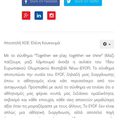
Share On Facebook
Share On Twitter
Αποστολή ΚΟΕ: Ελένη Κουκουμά
Με το σύνθημα "Together we play, together we shine" (Μαζί
παίζουμε, μαζί λάμπουμε) άνοιξε η αυλαία του 18ου
Ευρωπαϊκού Ολυμπιακού Φεστιβάλ Νέων (EYOF). Το σύνθημα
αποτυπώνει την ουσία του EYOF, δηλαδή μιας διοργάνωσης
όπου ο αθλητισμός είναι κάτι περισσότερο από τον
ανταγωνισμό. Προσπαθεί με αυτό το σύνθημα να τονίσει ότι ο
αθλητισμός μας φέρνει κοντά, μας διδάσκει ομαδικότητα,
σεβασμό και κάθε επιτυχία, κάθε νίκη αποκτούν μεγαλύτερη
αξία όταν τις μοιραζόμαστε με τους άλλους. Το EYOF δεν είναι
απλώς μια αθλητική διοργάνωση, αλλά αποτελεί πηγή