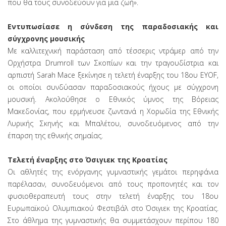
που θα τους συνοδεύουν για μια ζωή».
Εντυπωσίασε η σύνδεση της παραδοσιακής και
σύγχρονης μουσικής
Με καλλιτεχνική παράσταση από τέσσερις ντράμερ από την
Ορχήστρα Drumroll των Σκοπίων και την τραγουδίστρια και
αρπιστή Sarah Mace ξεκίνησε η τελετή έναρξης του 18ου ΕΥΟF,
οι οποίοι συνδύασαν παραδοσιακούς ήχους με σύγχρονη
μουσική. Ακολούθησε ο Εθνικός ύμνος της Βόρειας
Μακεδονίας, που ερμήνευσε ζωντανά η Χορωδία της Εθνικής
Λυρικής Σκηνής και Μπαλέτου, συνοδευόμενος από την
έπαρση της εθνικής σημαίας.
Τελετή έναρξης στο Όσιγιεκ της Κροατίας
Οι αθλητές της ενόργανης γυμναστικής γεμάτοι περηφάνια
παρέλασαν, συνοδευόμενοι από τους προπονητές και τον
φυσιοθεραπευτή τους στην τελετή έναρξης του 18ου
Ευρωπαϊκού Ολυμπιακού Φεστιβάλ στο Όσιγιεκ της Κροατίας.
Στο άθλημα της γυμναστικής θα συμμετάσχουν περίπου 180