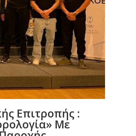
ής Επιτροπής :
ορολογία» Με
 Παροχής