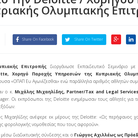
ριακής Ολυμπιακής Επι
Share On Facebook
Share On Twitter
μπιακής Επιτροπής
διοργάνωσε Εκπαιδευτικό Σεμινάριο με
oitte, Χορηγό Παροχής Υπηρεσιών της Κυπριακής Ολυμ
ουσα «ΟΠΑΠ Ευ Αγωνίζεσθαι» ενώ παράλληλα αριθμός αθλητών συμμ
αν ο κ.
Μιχάλης Μιχαηλίδης, Partner/Tax and Legal Services
ager. Οι εκπρόσωποι της Deloitte ενημέρωσαν τους αθλητές για τ
εξόδων.
ς Μιχαηλίδης ανέφερε εκ μέρους της Deloitte: «Ως περήφανος χο
της φορολογικής νομοθεσίας που τους αφορούν».
ε μέσω διαδικτυακής σύνδεσης και ο
Γιώργος Αχιλλέως ως Πρόε