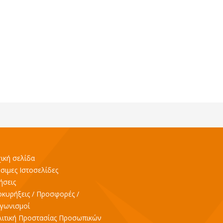
ική σελίδα
σιμες Ιστοσελίδες
ήσεις
κυρήξεις / Προσφορές /
γωνισμοί
ιτική Προστασίας Προσωπικών