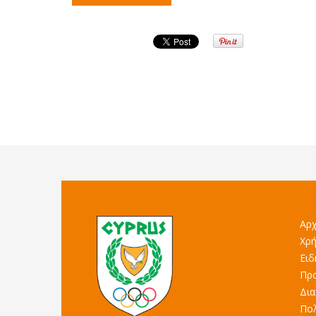
Αρχ
Χρή
Ειδ
Προ
Δια
Πολ