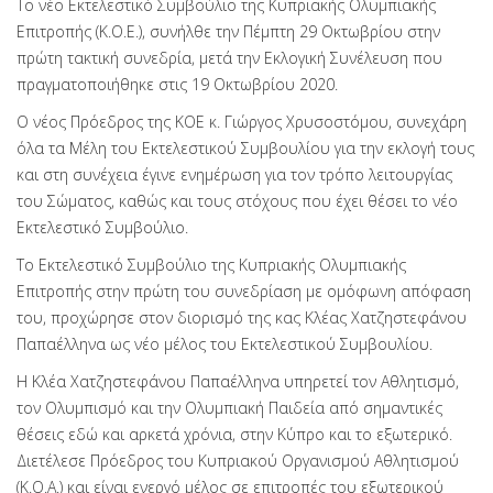
Το νέο Εκτελεστικό Συμβούλιο της Κυπριακής Ολυμπιακής
Επιτροπής (Κ.Ο.Ε.), συνήλθε την Πέμπτη 29 Οκτωβρίου στην
πρώτη τακτική συνεδρία, μετά την Εκλογική Συνέλευση που
πραγματοποιήθηκε στις 19 Οκτωβρίου 2020.
Ο νέος Πρόεδρος της ΚΟΕ κ. Γιώργος Χρυσοστόμου, συνεχάρη
όλα τα Μέλη του Εκτελεστικού Συμβουλίου για την εκλογή τους
και στη συνέχεια έγινε ενημέρωση για τον τρόπο λειτουργίας
του Σώματος, καθώς και τους στόχους που έχει θέσει το νέο
Εκτελεστικό Συμβούλιο.
Το Εκτελεστικό Συμβούλιο της Κυπριακής Ολυμπιακής
Επιτροπής στην πρώτη του συνεδρίαση με ομόφωνη απόφαση
του, προχώρησε στον διορισμό της κας Κλέας Χατζηστεφάνου
Παπαέλληνα ως νέο μέλος του Εκτελεστικού Συμβουλίου.
Η Κλέα Χατζηστεφάνου Παπαέλληνα υπηρετεί τον Aθλητισμό,
τον Ολυμπισμό και την Ολυμπιακή Παιδεία από σημαντικές
θέσεις εδώ και αρκετά χρόνια, στην Κύπρο και το εξωτερικό.
Διετέλεσε Πρόεδρος του Κυπριακού Οργανισμού Αθλητισμού
(Κ.Ο.Α.) και είναι ενεργό μέλος σε επιτροπές του εξωτερικού