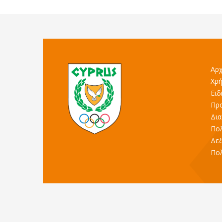
Αρχ
Χρή
Ειδ
Προ
Δια
Πολ
Δε
Πολ