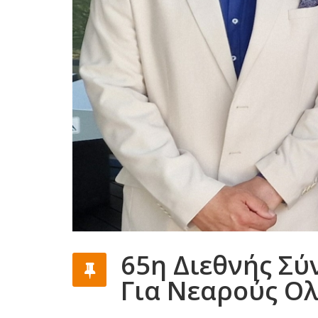
65η Διεθνής Σύ
Για Νεαρούς Ο