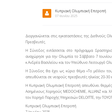
Κυπριακή Ολυμπιακή Επιτροπή
07 Ιουνίου 2025
Διοργανώνεται στις εγκαταστάσεις της Διεθνούς Ο
Πρεσβευτές.
Η Σύνοδος εντάσσεται στο πρόγραμμα δραστηριο
αναχώρησε για την Ολυμπία το Σάββατο 7 Ιουνίου
κ.Ανδρέα Βασιλείου και τον Υπεύθυνο Λειτουργό Ο
Η Σύνοδος θα έχει ως κύριο θέμα «Το μέλλον του 
απευθύνεται σε νεαρούς πρεσβευτές ηλικίας 20-30 
Η Κυπριακή Ολυμπιακή Επιτροπή απευθύνει θερμές 
Ασημένιους Χορηγούς MEDOCHEMIE, ALLIANZ και ΧΑΡ
τον Χορηγό Παροχής Υπηρεσιών DELOITTE, την TOYOTA
Κυπριακή Ολυμπιακή Επιτροπή
7 Ιουνίου 2025