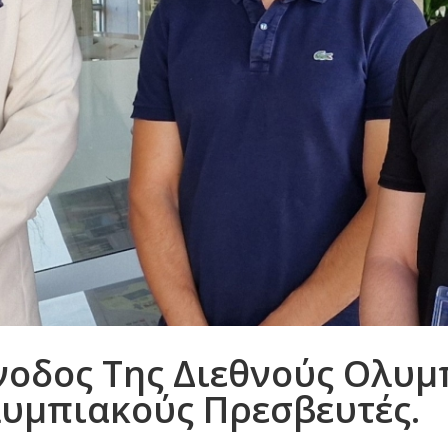
νοδος Της Διεθνούς Ολυ
λυμπιακούς Πρεσβευτές.