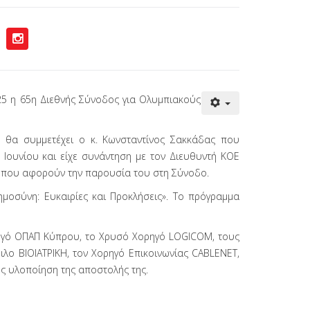
25 η 65η Διεθνής Σύνοδος για Ολυμπιακούς
 θα συμμετέχει ο κ. Κωνσταντίνος Σακκάδας που
Ιουνίου και είχε συνάντηση με τον Διευθυντή ΚΟΕ
α που αφορούν την παρουσία του στη Σύνοδο.
ημοσύνη: Ευκαιρίες και Προκλήσεις». Το πρόγραμμα
ορηγό ΟΠΑΠ Κύπρου, το Χρυσό Χορηγό LOGICOM, τους
λο ΒΙΟΙΑΤΡΙΚΗ, τον Χορηγό Επικοινωνίας CABLENET,
ος υλοποίηση της αποστολής της.