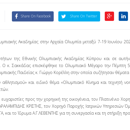
Share On Facebook
Share On Twitter
λυμπιακής Ακαδημίας στην Αρχαία Ολυμπία μεταξύ 7-19 Ιουνίου 20
τήτων της Εθνικής Ολυμπιακής Ακαδημίας Κύπρου και σε αυτήν
. Ο κ. Σακκάδας επισκέφθηκε το Ολυμπιακό Μέγαρο την Πέμπτη 5 
λυμπιακής Παιδείας κ. Γιώργο Κορέλλη στην οποία συζήτησαν θέματ
αθλητισμού» και ειδικό θέμα «Ολυμπιακό Κίνημα και τεχνητή νο
ετών.
ευχαριστίες προς την χορηγική της οικογένεια, τον Πλατινένιο Χ
ΑΛΑΜΠΙΔΗΣ ΚΡΙΣΤΗΣ, τον Χορηγό Παροχής Ιατρικών Υπηρεσιών Όμι
, και το Ίδρυμα Α.Γ.ΛΕΒΕΝΤΗΣ για τη συνεργασία και τη στήριξη πρ