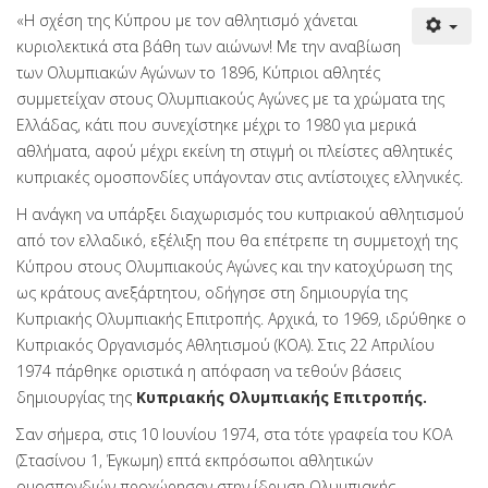
«Η σχέση της Κύπρου με τον αθλητισμό χάνεται
κυριολεκτικά στα βάθη των αιώνων! Με την αναβίωση
των Ολυμπιακών Αγώνων το 1896, Κύπριοι αθλητές
συμμετείχαν στους Ολυμπιακούς Αγώνες με τα χρώματα της
Ελλάδας, κάτι που συνεχίστηκε μέχρι το 1980 για μερικά
αθλήματα, αφού μέχρι εκείνη τη στιγμή οι πλείστες αθλητικές
κυπριακές ομοσπονδίες υπάγονταν στις αντίστοιχες ελληνικές.
Η ανάγκη να υπάρξει διαχωρισμός του κυπριακού αθλητισμού
από τον ελλαδικό, εξέλιξη που θα επέτρεπε τη συμμετοχή της
Κύπρου στους Ολυμπιακούς Αγώνες και την κατοχύρωση της
ως κράτους ανεξάρτητου, οδήγησε στη δημιουργία της
Κυπριακής Ολυμπιακής Επιτροπής. Αρχικά, το 1969, ιδρύθηκε ο
Κυπριακός Οργανισμός Αθλητισμού (ΚΟΑ). Στις 22 Απριλίου
1974 πάρθηκε οριστικά η απόφαση να τεθούν βάσεις
δημιουργίας της
Κυπριακής Ολυμπιακής Επιτροπής.
Σαν σήμερα, στις 10 Ιουνίου 1974, στα τότε γραφεία του ΚΟΑ
(Στασίνου 1, Έγκωμη) επτά εκπρόσωποι αθλητικών
ομοσπονδιών προχώρησαν στην ίδρυση Ολυμπιακής