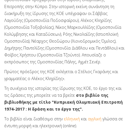
Επιτροπής στην Κύπρο. Στην ιστορική εκείνη συνάντηση τη
διακήρυξη της ίδρυσης της ΚΟΕ υπέγραψαν οι Σάββας
Λαγούδης (Ομοσπονδία Ποδοσφαίρου), Αλέκος Κληρίδης
(Ομοσπονδία Τοξοβολίας), Νίκος Μαρκουλλίδης (Ομοσπονδία
Κολύμβησης και Καταδύσεων), Ρόης Νικολαΐδης (Ιστιοπλοϊκή
Ομοσπονδία), Νέαρχος Θεοδώρου (Χιονοδρομικός Όμιλος),
Δημήτρης Παντελίδης (Ομοσπονδία Διάθλου και Πεντάθλου) και
Φοίβος Χρήστου (Ομοσπονδία Τζούντο). Απουσίαζε ο
εκπρόσωπος της Ομοσπονδίας Πάλης, Αχμέτ Σενέρ.
Πρώτος πρόεδρος της ΚΟΕ εκλέγεται ο Στέλιος Γκαράνης και
γραμματέας ο Αλέκος Κληρίδης».
Τη συνέχεια της ιστορίας της ίδρυσης της ΚΟΕ, το έργο της και
τις δράσεις της μπορείτε να τα βρείτε
στο βιβλίο της
βιβλιοθήκης με τίτλο "Κυπριακή Ολυμπιακή Επιτροπή
1974-2017 : Η δράση και το έργο της".
Το βιβλίο είναι διαθέσιμο στην
ελληνική
και
αγγλική
γλώσσα σε
έντυπη μορφή και ηλεκτρονική (online).