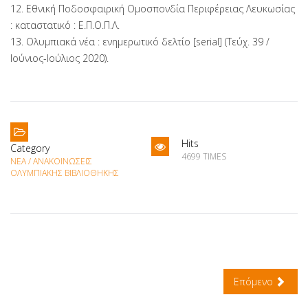
12. Εθνική Ποδοσφαιρική Ομοσπονδία Περιφέρειας Λευκωσίας
: καταστατικό : Ε.Π.Ο.Π.Λ.
13. Ολυμπιακά νέα : ενημερωτικό δελτίο [serial] (Τεύχ. 39 /
Ιούνιος-Ιούλιος 2020).
Hits
Category
4699 TIMES
ΝΈΑ / ΑΝΑΚΟΙΝΏΣΕΙΣ
ΟΛΥΜΠΙΑΚΉΣ ΒΙΒΛΙΟΘΉΚΗΣ
Επόμενο