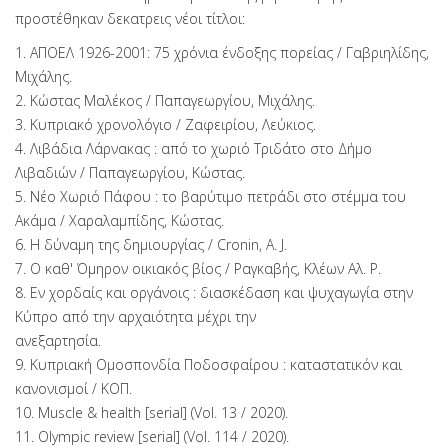
προστέθηκαν δεκατρεις νέοι τίτλοι:
1. ΑΠΟΕΛ 1926-2001: 75 χρόνια ένδοξης πορείας / Γαβριηλίδης,
Μιχάλης.
2. Κώστας Μαλέκος / Παπαγεωργίου, Μιχάλης.
3. Κυπριακό χρονολόγιο / Ζαφειρίου, Λεύκιος.
4. Λιβάδια Λάρνακας : από το χωριό Τριδάτο στο Δήμο
Λιβαδιών / Παπαγεωργίου, Κώστας.
5. Νέο Χωριό Πάφου : το βαρύτιμο πετράδι στο στέμμα του
Ακάμα / Χαραλαμπίδης, Κώστας.
6. Η δύναμη της δημιουργίας / Cronin, A. J.
7. Ο καθ' Όμηρον οικιακός βίος / Ραγκαβής, Κλέων Αλ. Ρ.
8. Εν χορδαίς και οργάνοις : διασκέδαση και ψυχαγωγία στην
Κύπρο από την αρχαιότητα μέχρι την
ανεξαρτησία.
9. Κυπριακή Ομοσπονδία Ποδοσφαίρου : καταστατικόν και
κανονισμοί / ΚΟΠ.
10. Muscle & health [serial] (Vol. 13 / 2020).
11. Olympic review [serial] (Vol. 114 / 2020).