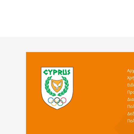
Αρχ
Χρή
Ειδ
Προ
Δια
Πολ
Δε
Πολ