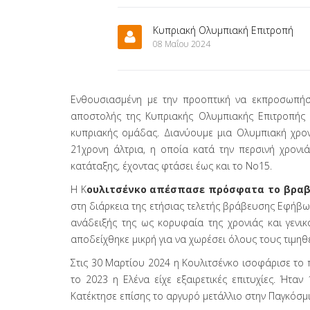
Κυπριακή Ολυμπιακή Επιτροπή
08 Μαΐου 2024
Ενθουσιασμένη με την προοπτική να εκπροσωπή
αποστολής της Κυπριακής Ολυμπιακής Επιτροπής 
κυπριακής ομάδας. Διανύουμε μια Ολυμπιακή χρο
21χρονη άλτρια, η οποία κατά την περσινή χρονι
κατάταξης, έχοντας φτάσει έως και το Νο15.
Η Κ
ουλιτσένκο απέσπασε πρόσφατα το βραβεί
στη διάρκεια της ετήσιας τελετής βράβευσης Εφήβων
ανάδειξής της ως κορυφαία της χρονιάς και γενικ
αποδείχθηκε μικρή για να χωρέσει όλους τους τιμηθέ
Στις 30 Μαρτίου 2024 η Κουλιτσένκο ισοφάρισε το π
το 2023 η Ελένα είχε εξαιρετικές επιτυχίες. Ήτ
Κατέκτησε επίσης το αργυρό μετάλλιο στην Παγκόσμ