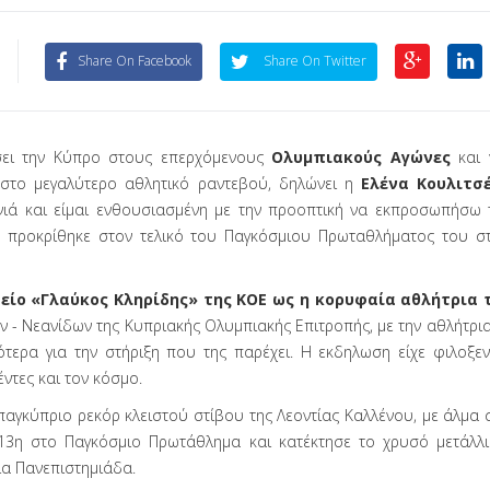
Share On Facebook
Share On Twitter
σει την Κύπρο στους επερχόμενους
Ολυμπιακούς Αγώνες
και 
στο μεγαλύτερο αθλητικό ραντεβού, δηλώνει η
Ελένα Κουλιτσ
νιά και είμαι ενθουσιασμένη με την προοπτική να εκπροσωπήσω 
ά προκρίθηκε στον τελικό του Παγκόσμιου Πρωταθλήματος του σ
ο «Γλαύκος Κληρίδης» της ΚΟΕ ως η κορυφαία αθλήτρια τ
 - Νεανίδων της Κυπριακής Ολυμπιακής Επιτροπής, με την αθλήτρια 
ότερα για την στήριξη που της παρέχει. Η εκδηλωση είχε φιλοξ
ντες και τον κόσμο.
αγκύπριο ρεκόρ κλειστού στίβου της Λεοντίας Καλλένου, με άλμα σ
αν 13η στο Παγκόσμιο Πρωτάθλημα και κατέκτησε το χρυσό μετά
ια Πανεπιστημιάδα.