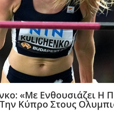
νκο: «Με Ενθουσιάζει Η 
ην Κύπρο Στους Ολυμπι