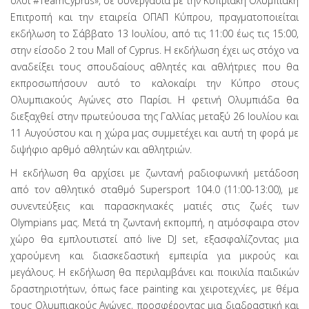
όλοι #TeamCyprus», σε συνεργασία με την Κυπριακή Ολυμπιακή
Επιτροπή και την εταιρεία ΟΠΑΠ Κύπρου, πραγματοποιείται
εκδήλωση το Σάββατο 13 Ιουλίου, από τις 11:00 έως τις 15:00,
στην είσοδο 2 του Mall of Cyprus. Η εκδήλωση έχει ως στόχο να
αναδείξει τους σπουδαίους αθλητές και αθλήτριες που θα
εκπροσωπήσουν αυτό το καλοκαίρι την Κύπρο στους
Ολυμπιακούς Αγώνες στο Παρίσι. Η φετινή Ολυμπιάδα θα
διεξαχθεί στην πρωτεύουσα της Γαλλίας μεταξύ 26 Ιουλίου και
11 Αυγούστου και η χώρα μας συμμετέχει και αυτή τη φορά με
διψήφιο αρθμό αθλητών και αθλητριών.
Η εκδήλωση θα αρχίσει με ζωντανή ραδιοφωνική μετάδοση
από τον αθλητικό σταθμό Supersport 104.0 (11:00-13:00), με
συνεντεύξεις και παρασκηνιακές ματιές στις ζωές των
Olympians μας. Μετά τη ζωντανή εκπομπή, η ατμόσφαιρα στον
χώρο θα εμπλουτιστεί από live DJ set, εξασφαλίζοντας μια
χαρούμενη και διασκεδαστική εμπειρία για μικρούς και
μεγάλους. Η εκδήλωση θα περιλαμβάνει και ποικιλία παιδικών
δραστηριοτήτων, όπως face painting και χειροτεχνίες, με θέμα
τους Ολυμπιακούς Αγώνες, προσφέροντας μια διαδραστική και