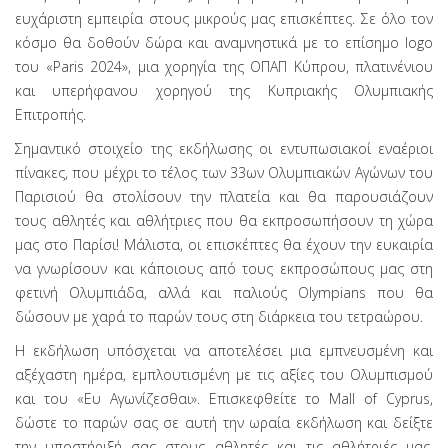
ευχάριστη εμπειρία στους μικρούς μας επισκέπτες. Σε όλο τον
κόσμο θα δοθούν δώρα και αναμνηστικά με το επίσημο logo
του «Paris 2024», μια χορηγία της ΟΠΑΠ Κύπρου, πλατινένιου
και υπερήφανου χορηγού της Κυπριακής Ολυμπιακής
Επιτροπής.
Σημαντικό στοιχείο της εκδήλωσης οι εντυπωσιακοί εναέριοι
πίνακες, που μέχρι το τέλος των 33ων Ολυμπιακών Αγώνων του
Παρισιού θα στολίσουν την πλατεία και θα παρουσιάζουν
τους αθλητές και αθλήτριες που θα εκπροσωπήσουν τη χώρα
μας στο Παρίσι! Μάλιστα, οι επισκέπτες θα έχουν την ευκαιρία
να γνωρίσουν και κάποιους από τους εκπροσώπους μας στη
φετινή Ολυμπιάδα, αλλά και παλιούς Olympians που θα
δώσουν με χαρά το παρών τους στη διάρκεια του τετραώρου.
Η εκδήλωση υπόσχεται να αποτελέσει μια εμπνευσμένη και
αξέχαστη ημέρα, εμπλουτισμένη με τις αξίες του Ολυμπισμού
και του «Ευ Αγωνίζεσθαι». Επισκεφθείτε το Mall of Cyprus,
δώστε το παρών σας σε αυτή την ωραία εκδήλωση και δείξτε
την υποστήριξή σας στους αθλητές και τις αθλήτριές μας,