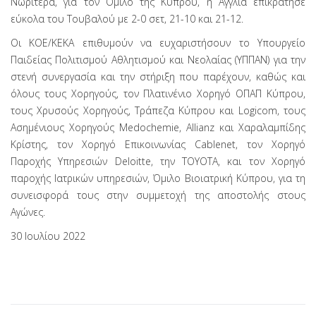
Νωρίτερα, για τον Όμιλο της Κύπρου, η Αγγλία επικράτησε
εύκολα του Τουβαλού με 2-0 σετ, 21-10 και 21-12.
Οι ΚΟΕ/ΚΕΚΑ επιθυμούν να ευχαριστήσουν το Υπουργείο
Παιδείας Πολιτισμού Αθλητισμού και Νεολαίας (ΥΠΠΑΝ) για την
στενή συνεργασία και την στήριξη που παρέχουν, καθώς και
όλους τους Χορηγούς, τον Πλατινένιο Χορηγό ΟΠΑΠ Κύπρου,
τους Χρυσούς Χορηγούς, Τράπεζα Κύπρου και Logicom, τους
Ασημένιους Χορηγούς Medochemie, Allianz και Χαραλαμπίδης
Κρίστης, τον Χορηγό Επικοινωνίας Cablenet, τον Χορηγό
Παροχής Υπηρεσιών Deloitte, την TOYOTA, και τον Χορηγό
παροχής Ιατρικών υπηρεσιών, Όμιλο Βιοιατρική Κύπρου, για τη
συνεισφορά τους στην συμμετοχή της αποστολής στους
Αγώνες.
30 Ιουλίου 2022