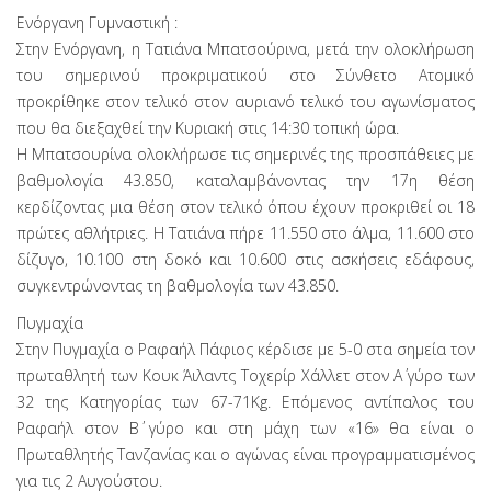
Ενόργανη Γυμναστική :
Στην Ενόργανη, η Τατιάνα Μπατσούρινα, μετά την ολοκλήρωση
του σημερινού προκριματικού στο Σύνθετο Ατομικό
προκρίθηκε στον τελικό στον αυριανό τελικό του αγωνίσματος
που θα διεξαχθεί την Κυριακή στις 14:30 τοπική ώρα.
Η Μπατσουρίνα ολοκλήρωσε τις σημερινές της προσπάθειες με
βαθμολογία 43.850, καταλαμβάνοντας την 17η θέση
κερδίζοντας μια θέση στον τελικό όπου έχουν προκριθεί οι 18
πρώτες αθλήτριες. Η Τατιάνα πήρε 11.550 στο άλμα, 11.600 στο
δίζυγο, 10.100 στη δοκό και 10.600 στις ασκήσεις εδάφους,
συγκεντρώνοντας τη βαθμολογία των 43.850.
Πυγμαχία
Στην Πυγμαχία ο Ραφαήλ Πάφιος κέρδισε με 5-0 στα σημεία τον
πρωταθλητή των Κουκ Άιλαντς Τοχερίρ Χάλλετ στον Α΄ γύρο των
32 της Κατηγορίας των 67-71Kg. Επόμενος αντίπαλος του
Ραφαήλ στον Β΄ γύρο και στη μάχη των «16» θα είναι ο
Πρωταθλητής Τανζανίας και ο αγώνας είναι προγραμματισμένος
για τις 2 Αυγούστου.