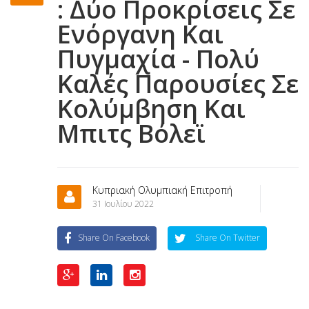
: Δύο Προκρίσεις Σε
Ενόργανη Και
Πυγμαχία - Πολύ
Καλές Παρουσίες Σε
Κολύμβηση Και
Μπιτς Βόλεϊ
Κυπριακή Ολυμπιακή Επιτροπή
31 Ιουλίου 2022
Share On Facebook
Share On Twitter