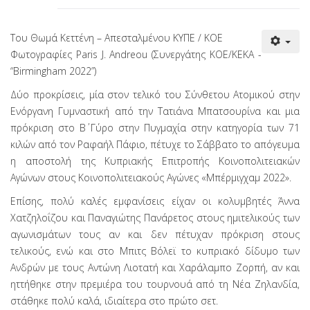
Του Θωμά Κεττένη – Απεσταλμένου ΚΥΠΕ / ΚΟΕ
Φωτογραφίες Paris J. Andreou (Συνεργάτης KOE/ΚΕΚΑ -
“Birmingham 2022”)
Δύο προκρίσεις, μία στον τελικό του Σύνθετου Ατομικού στην
Ενόργανη Γυμναστική από την Τατιάνα Μπατσουρίνα και μια
πρόκριση στο Β΄ Γύρο στην Πυγμαχία στην κατηγορία των 71
κιλών από τον Ραφαήλ Πάφιο, πέτυχε το Σάββατο το απόγευμα
η αποστολή της Κυπριακής Επιτροπής Κοινοπολιτειακών
Αγώνων στους Κοινοπολιτειακούς Αγώνες «Μπέρμιγχαμ 2022».
Επίσης, πολύ καλές εμφανίσεις είχαν οι κολυμβητές Άννα
Χατζηλοΐζου και Παναγιώτης Πανάρετος στους ημιτελικούς των
αγωνισμάτων τους αν και δεν πέτυχαν πρόκριση στους
τελικούς, ενώ και στο Μπιτς Βόλεϊ το κυπριακό δίδυμο των
Ανδρών με τους Αντώνη Λιοτατή και Χαράλαμπο Ζορπή, αν και
ηττήθηκε στην πρεμιέρα του τουρνουά από τη Νέα Ζηλανδία,
στάθηκε πολύ καλά, ιδιαίτερα στο πρώτο σετ.