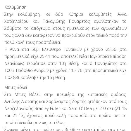
Κολύμβηση
Στην κολύμβηση, οι δύο Κύπριοι κολυμβητές, Άννα
Χατζηλοΐζου και Παναγιώτης Πανάρετος αγωνίστηκαν το
Σάββατο το απόγευμα στους ημιτελικούς των αγωνισμάτων
τους αλλά δεν κατάφεραν να προκριθούν στον τελικό παρά την
πολύ καλή τους προσπάθεια.
Η Άννα στα 50μ. Ελεύθερο Γυναικών με χρόνο 25:56 (στα
προημιτελικά είχε 25:44 που αποτελεί Νέα Παγκύπρια Επίδοση
Νεανίδων) τερμάτισε στην 10η θέση, και ο Παναγιώτης στα
100μ. Πρόσθιο Ανδρών με χρόνο 1:02:76 (στα προημιτελικά είχε
1:02:83), κατέλαβε την 16η θέση.
Μπιτς Βόλεϊ
Στο Μπιτς Βόλεϊ, στην πρεμιέρα της κυπριακής ομάδας,
Αντώνης Λιοτατής και Χαράλαμπος Ζορπής ηττήθηκαν από τους
Νεοζηλανδούς Bradley Fuller και Sam O’ Dea με 2-0 σετ (21-18
και 21-13), έχοντας πολύ καλή παρουσία στο πρώτο σετ το
οποίο διεκδίκησαν ως το τέλος.
Συγκεκριμένα, στο πρώτο σετ, βρέθηκε αρχικά πίσω στο σκορ