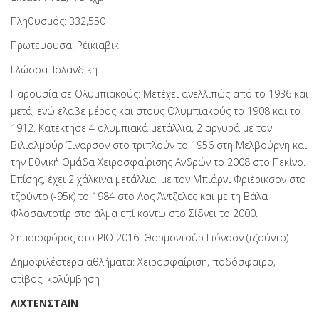
Πληθυσμός: 332,550
Πρωτεύουσα: Ρέικιαβικ
Γλώσσα: Ισλανδική
Παρουσία σε Ολυμπιακούς: Μετέχει ανελλιπώς από το 1936 και
μετά, ενώ έλαβε μέρος και στους Ολυμπιακούς το 1908 και το
1912. Κατέκτησε 4 ολυμπιακά μετάλλια, 2 αργυρά με τον
Βιλιαλμούρ Έιναρσον στο τριπλούν το 1956 στη Μελβούρνη και
την Εθνική Ομάδα Χειροσφαίρισης Ανδρών το 2008 στο Πεκίνο.
Επίσης, έχει 2 χάλκινα μετάλλια, με τον Μπιάρνι Φριέρικσον στο
τζούντο (-95κ) το 1984 στο Λος Άντζελες και με τη Βάλα
Φλοσαντοτίρ στο άλμα επί κοντώ στο Σίδνεϊ το 2000.
Σημαιοφόρος στο ΡΙΟ 2016: Θορμοντούρ Γιόνσον (τζούντο)
Δημοφιλέστερα αθλήματα: Χειροσφαίριση, ποδόσφαιρο,
στίβος, κολύμβηση
ΛΙΧΤΕΝΣΤΑΪΝ