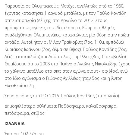
Παρουσία σε Ολυμπιακούς: Μετέχει ανελλιπώς από το 1980,
έχοντας κατακτήσει 1 αργυρό μετάλλιο, με τον Παύλο Κοντίδη
στην ιστιοπλοΐα (Λέιζερ) στο Λονδίνο το 2012. Στους
πρόσφατους αγώνες του Ρίο, τέσσερις Κύπριοι αθλητές
αναδείχθηκαν Ολυμπιονίκες, κατακτώντας μία θέση στην πρώτη
οκτάδα. Αυτοί ήταν οι Μίλαν Τραΐκοβιτς (7ος, 110μ. εμπόδια),
Κυριάκος Ιωάννου (7ος, άλμα σε ύψος), Παύλος Κοντίδης (7ος,
Λέιζερ ιστιοπλοΐα) και Απόστολος Παρέλλης (8ος, δισκοβολία).
Θυμίζουμε ότι το 2008 στο Πεκίνο ο Αντώνης Νικολαΐδης έχασε
το χάλκινο μετάλλιο στο σκιτ στον αγώνα σιουτ - οφ (4ος), ενώ
στο ίδιο αγώνισμα ο Γιώργος Αχιλλέως ήταν 5ος και η Άντρη
Ελευθερίου 7η.
Σημαιοφόρος στο ΡΙΟ 2016: Παύλος Κοντίδης (ιστιοπλοΐα)
Δημοφιλέστερα αθλήματα: Ποδόσφαιρο, καλαθόσφαιρα,
πετόσφαιρα, στίβος
ΙΣΛΑΝΔΙΑ
Έκταση: 102,775 τχμ