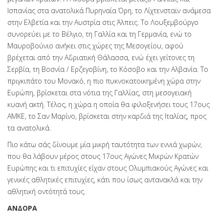
Ισπανίας στα ανατολικά Πυρηναία Όρη, το Λίχτενσταϊν ανάμεσα
στην Ελβετία και την Αυστρία στις Άλπεις. Το Λουξεμβούργο
συνορεύει με το Βέλγιο, τη Γαλλία και τη Γερμανία, ενώ το
Μαυροβούνιο ανήκει στις χώρες της Μεσογείου, αφού
βρέχεται από την Αδριατική Θάλασσα, ενώ έχει γείτονες τη
Σερβία, τη Βοσνία / Ερζεγοβίνη, το Κόσοβο και την Αλβανία. Το
πριγκιπάτο του Μονακό, η πιο πυκνοκατοικημένη χώρα στην
Ευρώπη, βρίσκεται στα νότια της Γαλλίας, στη μεσογειακή
κυανή ακτή. Τέλος, η χώρα η οποία θα φιλοξενήσει τους 17ους
ΑΜΚΕ, το Σαν Μαρίνο, βρίσκεται στην καρδιά της Ιταλίας, προς
τα ανατολικά.
Πιο κάτω σάς δίνουμε μία μικρή ταυτότητα των εννιά χωρών,
που θα λάβουν μέρος στους 17ους Αγώνες Μικρών Κρατών
Ευρώπης και τι επιτυχίες είχαν στους Ολυμπιακούς Αγώνες και
γενικές αθλητικές επιτυχίες, κάτι που ίσως αντανακλά και την
αθλητική οντότητά τους.
ΑΝΔΟΡΑ