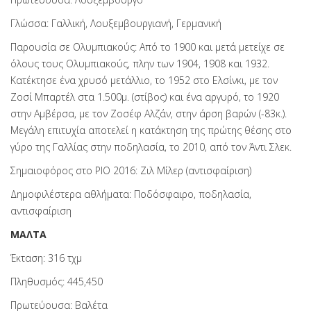
Γλώσσα: Γαλλική, Λουξεμβουργιανή, Γερμανική
Παρουσία σε Ολυμπιακούς: Από το 1900 και μετά μετείχε σε
όλους τους Ολυμπιακούς, πλην των 1904, 1908 και 1932.
Κατέκτησε ένα χρυσό μετάλλιο, το 1952 στο Ελσίνκι, με τον
Ζοσί Μπαρτέλ στα 1.500μ. (στίβος) και ένα αργυρό, το 1920
στην Αμβέρσα, με τον Ζοσέφ Αλζάν, στην άρση βαρών (-83κ.).
Μεγάλη επιτυχία αποτελεί η κατάκτηση της πρώτης θέσης στο
γύρο της Γαλλίας στην ποδηλασία, το 2010, από τον Άντι Σλεκ.
Σημαιοφόρος στο ΡΙΟ 2016: Ζιλ Μίλερ (αντισφαίριση)
Δημοφιλέστερα αθλήματα: Ποδόσφαιρο, ποδηλασία,
αντισφαίριση
ΜΑΛΤΑ
Έκταση: 316 τχμ
Πληθυσμός: 445,450
Πρωτεύουσα: Βαλέτα