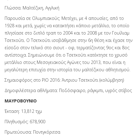
Γλώσσα: Μαλτέζικη, Αγγλική
Παρουσία σε Ολυμπιακούς: Μετέχει, με 4 απουσίες, από το
1928 και μετά, χωρίς να κατακτήσει κάποιο μετάλλιο, το οποίο
πλησίασε στο διπλό τραπ το 2004 και το 2008 με τον Γουίλιαμ
Τσετκούτι. Ο Τσετκούτι ισοβάθμησε στην 6η θέση και έχασε την
είσοδο στον τελικό στο σιουτ - οφ, τερματίζοντας 9ος και 8ος
αντίστοιχα. Σημειώνουμε ότι ο Τσετκούτι κατέκτησε το χρυσό
μετάλλιο στους Μεσογειακούς Αγώνες του 2013, που είναι η
μεγαλύτερη επιτυχία στην ιστορία του μαλτέζικου αθλητισμού.
Σημαιοφόρος στο ΡΙΟ 2016: Άντριου Τσετκούτι (κολύμβηση)
Δημοφιλέστερα αθλήματα: Ποδόσφαιρο, ράγκμπι, υγρός στίβος
ΜΑΥΡΟΒΟΥΝΙΟ
Έκταση: 13,812 τχμ
Πληθυσμός: 678,900
Πρωτεύουσα: Ποντγκόριτσα