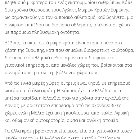
πληθυσμό μικρότερο του ενός εκατομμυρίου ανθρώπων. Κάθε
δύο χρόνια θεωρούμε τους Αγώνες Μικρών Κρατών Ευρώπης
ως σημαντικούς για τον κυπριακό αθλητισμό, καθώς γίνεται μία
σύγκριση επιπέδου σε διάφορα αθλήματα, απέναντι σε χώρες
με παρόμοια πληθυσμιακή οντότητα.
Βέβαια, τα οκτώ αυτά μικρά κράτη είναι σκορπισμένα στο
χάρτη της Ευρώπης, κάτι που σημαίνει διαφορετική κουλτούρα,
διαφορετικά αθλητικά ενδιαφέροντα και διαφορετικοί
γειτονικοί επηρεασμοί από μεγάλες χώρες που βρίσκονται στα
σύνορά τους ή στον περιβάλλοντα χώρο τους.
Από τις εννιά μικρές χώρες, οι τρεις είναι νησιά, με επηρεασμό
ωστόσο από άλλα κράτη. Η Κύπρος έχει την Ελλάδα ως τη
μητέρα πατρίδα, η Ισλανδία ήταν για χρόνια στην αγκαλιά της
Δανίας, με σαφέστατο επηρεασμό από τις σκανδιναβικές
χώρες ενώ η Μάλτα έχει μικτή κουλτούρα, από Ιταλία, Αφρική
και οθωμανική αυτοκρατορία, ούσα και αγγλική αποικία.
Τα άλλα κράτη βρίσκονται είτε μέσα, είτε στη γειτονιά κάποιων
μεγάλων κρατών. Η Ανδόρα βρίσκεται μεταξύ Γαλλίας και