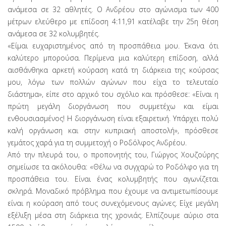
ανάμεσα σε 32 αθλητές. Ο Ανδρέου στο αγώνισμα των 400
μέτρων ελεύθερο με επίδοση 4:11,91 κατέλαβε την 25η θέση
ανάμεσα σε 32 κολυμβητές.
«Είμαι ευχαριστημένος από τη προσπάθεια μου. Έκανα ότι
καλύτερο μπορούσα. Περίμενα μια καλύτερη επίδοση, αλλά
αισθάνθηκα αρκετή κούραση κατά τη διάρκεια της κούρσας
μου, λόγω των πολλών αγώνων που είχα το τελευταίο
διάστημα», είπε στο αρχικό του σχόλιο και πρόσθεσε: «Είναι η
πρώτη μεγάλη διοργάνωση που συμμετέχω και είμαι
ενθουσιασμένος! Η διοργάνωση είναι εξαιρετική. Υπάρχει πολύ
καλή οργάνωση και στην κυπριακή αποστολή», πρόσθεσε
γεμάτος χαρά για τη συμμετοχή ο Ροδόλφος Ανδρέου.
Από την πλευρά του, ο προπονητής του, Γιώργος Χουζούρης
σημείωσε τα ακόλουθα: «Θέλω να συγχαρώ το Ροδόλφο για τη
προσπάθεια του. Είναι ένας κολυμβητής που αγωνίζεται
σκληρά. Μοναδικό πρόβλημα που έχουμε να αντιμετωπίσουμε
είναι η κούραση από τους συνεχόμενους αγώνες. Είχε μεγάλη
εξέλιξη μέσα στη διάρκεια της χρονιάς. Ελπίζουμε αύριο στα