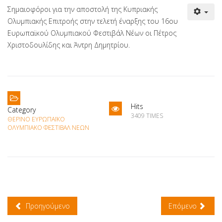
Σημαιοφόροι για την αποστολή της Κυπριακής
Ολυμπιακής Επιτροής στην τελετή έναρξης του 16ου
Ευρωπαϊκού Ολυμπιακού Φεστιβάλ Νέων οι Πέτρος
Χριστοδουλίδης και Άντρη Δημητρίου.
Hits
Category
3409 TIMES
ΘΕΡΙΝΌ ΕΥΡΩΠΑΪΚΌ
ΟΛΥΜΠΙΑΚΌ ΦΕΣΤΙΒΆΛ ΝΈΩΝ
Προηγούμενο
Επόμενο