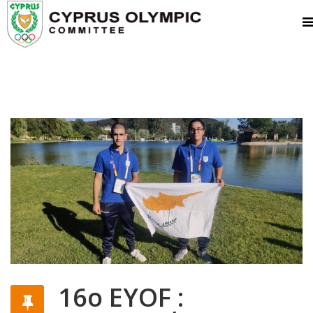
16ο EYOF :